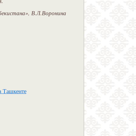
м.
екистана», В.Л.Воронина
в Ташкенте