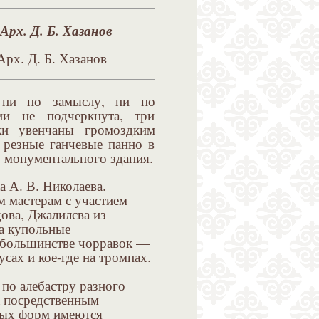
Арх. Д. Б. Хазанов
м ни по замыслу, ни по
и не подчеркнута, три
ки увенчаны громоздким
 резные ганчевые панно в
у монументального здания.
 А. В. Николаева.
 мастерам с участием
ова, Джалилсва из
на купольные
в большинстве чорравок —
ах и кое-где на тромпах.
по алебастру разного
а посредственным
ных форм имеются