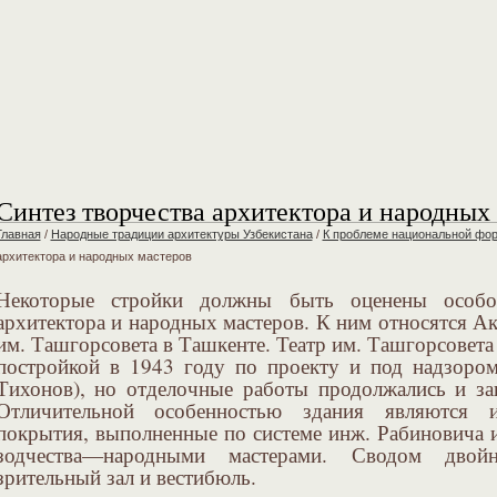
Синтез творчества архитектора и народных
Главная
/
Народные традиции архитектуры Узбекистана
/
К проблеме национальной фор
архитектора и народных мастеров
Некоторые стройки должны быть оценены особо,
архитектора и народных мастеров. К ним относятся Ак
им. Ташгорсовета в Ташкенте. Театр им. Ташгорсовета
постройкой в 1943 году по проекту и под надзором
Тихонов), но отделочные работы продолжались и за
Отличительной особенностью здания являются и
покрытия, выполненные по системе инж. Рабиновича 
зодчества—народными мастерами. Сводом дво
зрительный зал и вестибюль.