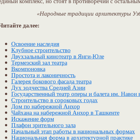
единый комплекс, но стоят в противоречии с остальны
«Народные традиции архитектуры Узб
Читайте далее:
Освоение наследия
Клубное строительство
Двухзальный кинотеатр в Янги-Юле
Термезский зал театра
Вкомпоновка
Простота и лаконичность
Галерея бокового фасада театра
Дух зодчества Средней Азии
Государственный театр оперы и балета им. Навои 
Строительство в сороковых годах
Дом по набережной Анхор
Чайхана на набережной Анхор в Ташкенте
Искажение форм
Плафон зрительного зала
Начальный этап работы в национальных формах
Национальная форма в архитектурной практике