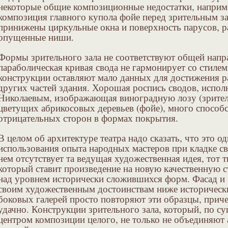
некоторые общие композиционные недостатки, наприме
композиция главного купола фойе перед зрительным за
принижены циркульные окна и поверхность парусов, 
опущенные ниши.
Формы зрительного зала не соответствуют общей напр
параболическая кривая свода не гармонирует со стилем
конструкции оставляют мало данных для достижения р
других частей здания. Хорошая роспись сводов, испо
Николаевым, изображающая виноградную лозу (зритель
цветущих абрикосовых деревьев (фойе), много способ
отрицательных сторон в формах покрытия.
В целом об архитектуре театра надо сказать, что это 
использования опыта народных мастеров при кладке с
нем отсутствует та ведущая художественная идея, тот 
который ставит произведение на новую качественную с
над уровнем исторически сложившихся форм. Фасад и
своим художественным достоинствам ниже исторически
боковых галерей просто повторяют эти образцы, приче
удачно. Конструкции зрительного зала, который, по с
центром композиции целого, не только не объединяют 