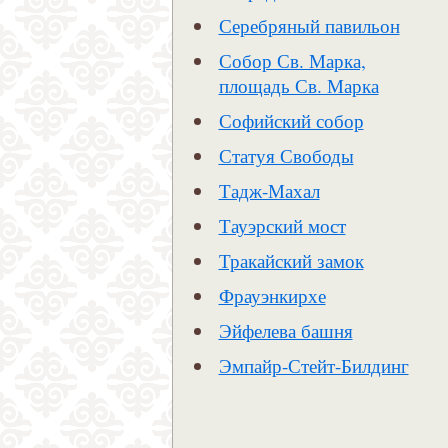
Серебряный павильон
Собор Св. Марка,
площадь Св. Марка
Софийский собор
Статуя Свободы
Тадж-Махал
Тауэрский мост
Тракайский замок
Фрауэнкирхе
Эйфелева башня
Эмпайр-Стейт-Билдинг