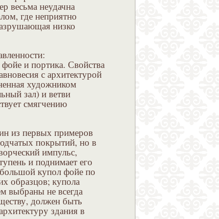
р весьма неудачна
лом, где неприятно
разрушающая низко
авленности:
 фойе и портика. Свойства
авновесия с архитектурой
лненная художником
ный зал) и ветви
ствует смягчению
один из первых примеров
водчатых покрытий, но в
творческий импульс,
тупень и поднимает его
 большой купол фойе по
х образцов; купола
м выбраны не всегда
уществу, должен быть
архитектуру здания в