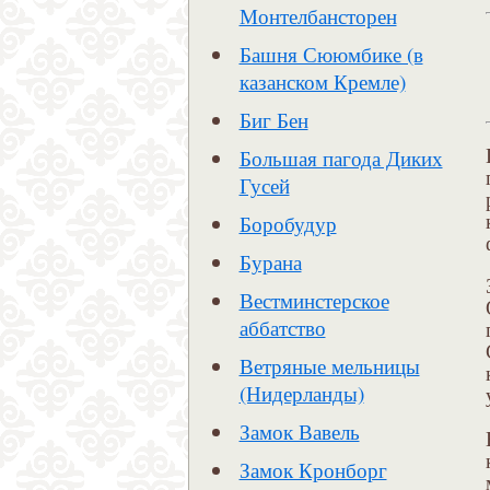
Монтелбансторен
Башня Сююмбике (в
казанском Кремле)
Биг Бен
Большая пагода Диких
Гусей
Боробудур
Бурана
Вестминстерское
аббатство
Ветряные мельницы
(Нидерланды)
Замок Вавель
Замок Кронборг