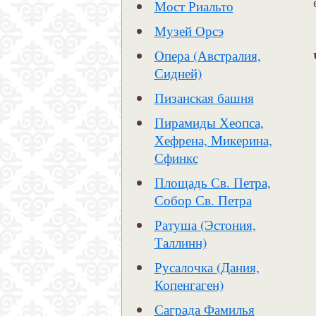
Мост Риальто
Музей Орсэ
Опера (Австралия,
Сидней)
Пизанская башня
Пирамиды Хеопса,
Хефрена, Микерина,
Сфинкс
Площадь Св. Петра,
Собор Св. Петра
Ратуша (Эстония,
Таллинн)
Русалочка (Дания,
Копенгаген)
Саграда Фамилья