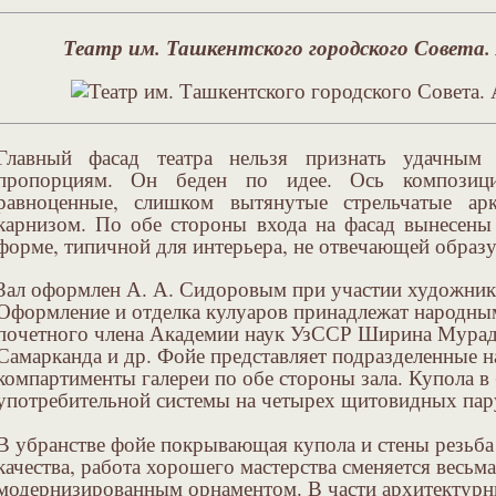
Театр им. Ташкентского городского Совета. 
Главный фасад театра нельзя признать удачны
пропорциям. Он беден по идее. Ось композици
равноценные, слишком вытянутые стрельчатые ар
карнизом. По обе стороны входа на фасад вынесены
форме, типичной для интерьера, не отвечающей образ
Зал оформлен А. А. Сидоровым при участии художника
Оформление и отделка кулуаров принадлежат народным
почетного члена Академии наук УзССР Ширина Мурад
Самарканда и др. Фойе представляет подразделенные 
компартименты галереи по обе стороны зала. Купола 
употребительной системы на четырех щитовидных парус
В убранстве фойе покрывающая купола и стены резьба 
качества, работа хорошего мастерства сменяется весьм
модернизированным орнаментом. В части архитектур