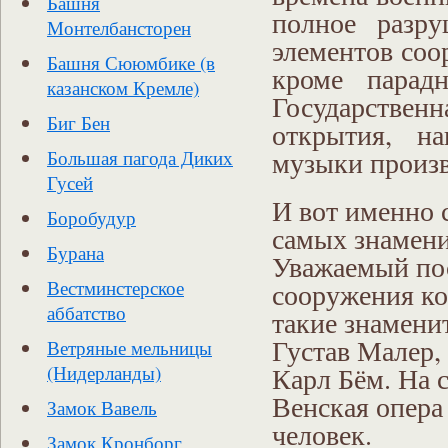
Башня
полное разр
Монтелбансторен
элементов соо
Башня Сююмбике (в
кроме парад
казанском Кремле)
Государственн
Биг Бен
открытия, на
музыки произ
Большая пагода Диких
Гусей
И вот именно с
Боробудур
самых знамен
Бурана
Уважаемый пос
сооружения ко
Вестминстерское
аббатство
такие знамени
Густав Малер,
Ветряные мельницы
Карл Бём. На 
(Нидерланды)
Венская опера
Замок Вавель
человек.
Замок Кронборг