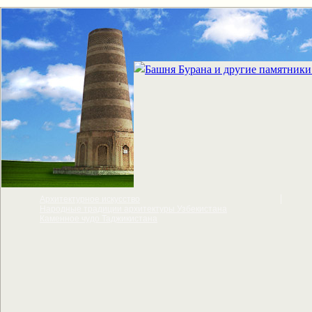
Архитектурное искусcтво
Народные традиции архитектуры Узбекистана
Каменное чудо Таджикистана