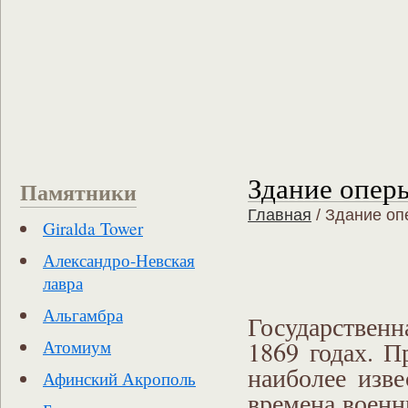
Здание оперы
Памятники
Главная
/
Здание оп
Giralda Tower
Александро-Невская
лавра
Альгамбра
Государственн
1869 годах. П
Атомиум
наиболее изв
Афинский Акрополь
времена военн