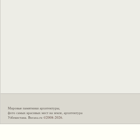
Мировые памятники архитектуры
,
фото самых красивых мест на земле
,
архитектура
Узбекистана
.
Burana.ru
©2008-2026.