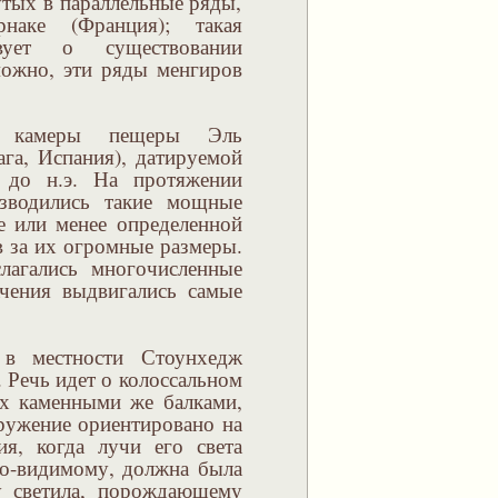
утых в параллельные ряды,
наке (Франция); такая
ствует о существовании
можно, эти ряды менгиров
ой камеры пещеры Эль
ага, Испания), датируемой
 до н.э. На протяжении
зводились такие мощные
е или менее определенной
в за их огромные размеры.
лагались многочисленные
ачения выдвигались самые
в местности Стоунхедж
. Речь идет о колоссальном
ых каменными же балками,
оружение ориентировано на
ия, когда лучи его света
 по-видимому, должна была
у светила, порождающему