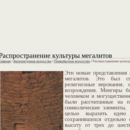
Распространение культуры мегалитов
Главная
/
Архитектурное искусcтво
/
Первобытное искусство
/
Распространение культу
Эти новые представления
мегалитов. Это был с
религиозные верования, 
возрождения. Менгиры б
человеком и могуществен
были рассчитанные на п
символические элементы,
целью выразить идею 
сохранившихся отдельно
высоту от трех до шест