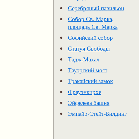
Серебряный павильон
Собор Св. Марка,
площадь Св. Марка
Софийский собор
Статуя Свободы
Тадж-Махал
Тауэрский мост
Тракайский замок
Фрауэнкирхе
Эйфелева башня
Эмпайр-Стейт-Билдинг