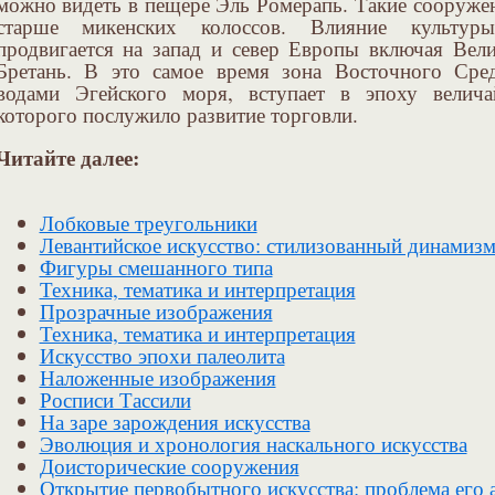
можно видеть в пещере Эль Ромерапь. Такие сооружен
старше микенских колоссов. Влияние культуры
продвигается на запад и север Европы включая Ве
Бретань. В это самое время зона Восточного Сре
водами Эгейского моря, вступает в эпоху велича
которого послужило развитие торговли.
Читайте далее:
Лобковые треугольники
Левантийское искусство: стилизованный динамиз
Фигуры смешанного типа
Техника, тематика и интерпретация
Прозрачные изображения
Техника, тематика и интерпретация
Искусство эпохи палеолита
Наложенные изображения
Росписи Тассили
На заре зарождения искусства
Эволюция и хронология наскального искусства
Доисторические сооружения
Открытие первобытного искусства: проблема его 