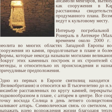
ансамбли менгиров, вытян
как сооружения в Кар
расстановка свидетель
продуманного плана. Воз
ведут к культовому месту.
Интерьер погребальн
Роиераль в Антекере (Мал
временем около 2000 г.
неолита во многих областях Западной Европы во
сооружения из камня, продолговатые в плане и боле
формы, которые некогда называли могилами великано
Вокруг этих каменных построек и их строителей с
легенды, и относительно их происхождения и назн
причудливые предположения.
Одно из первых в Европе святилищ находится 
(Великобритания) и относится ко II тысячелетию до н.э
ансамбле расставленных по кругу камней, перекрыт
подковообразном в плане, с алтарем в центре. Все со
точку восхода Солнца в день летнего солнцестоян
заливают алтарь. Символическая связь со светилом,
выражать идею возрождения жизни благодаря тепл