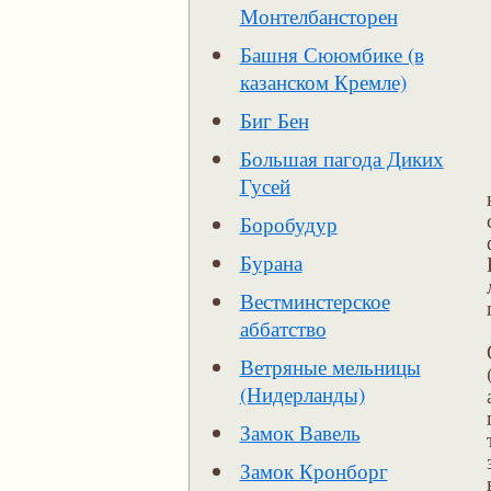
Монтелбансторен
Башня Сююмбике (в
казанском Кремле)
Биг Бен
Большая пагода Диких
Гусей
Боробудур
Бурана
Вестминстерское
аббатство
Ветряные мельницы
(Нидерланды)
Замок Вавель
Замок Кронборг