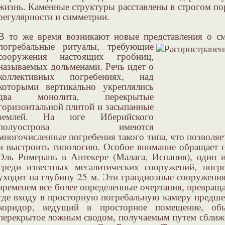
жизнь. Каменные структуры расставлены в строгом п
регулярности и симметрии.
В то же время возникают новые представления о с
погребальные ритуалы,
требующие
сооружения настоящих гробниц,
называемых дольменами. Речь идет о
коллективных погребениях, над
которыми вертикально укреплялись
два монолита, перекрытые
горизонтальной плитой и засыпанные
землей. На юге Иберийского
полуострова имеются
многочисленные погребения такого типа, что позволя
и выстроить типологию. Особое внимание обращает н
Эль Ромерапь в Антекере (Малага, Испания), один
среди известных мегалитических сооружений, погр
уходит на глубину 25 м. Эти грандиозные сооружени
временем все более определенные очертания, превращая
где входу в просторную погребальную камеру предшес
коридор, ведущий в просторное помещение, о
перекрытое ложным сводом, получаемым путем сближе