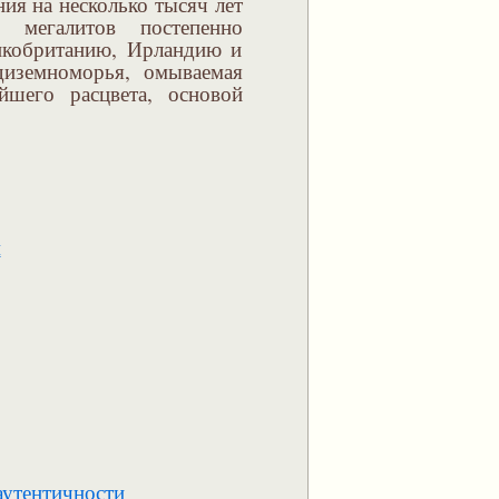
ия на несколько тысяч лет
 мегалитов постепенно
ликобританию, Ирландию и
диземноморья, омываемая
йшего расцвета, основой
м
аутентичности