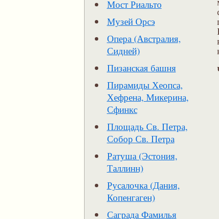
Мост Риальто
Музей Орсэ
Опера (Австралия,
Сидней)
Пизанская башня
Пирамиды Хеопса,
Хефрена, Микерина,
Сфинкс
Площадь Св. Петра,
Собор Св. Петра
Ратуша (Эстония,
Таллинн)
Русалочка (Дания,
Копенгаген)
Саграда Фамилья