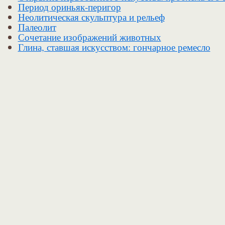
Период ориньяк-перигор
Неолитическая скульптура и рельеф
Палеолит
Сочетание изображений животных
Глина, ставшая искусством: гончарное ремесло