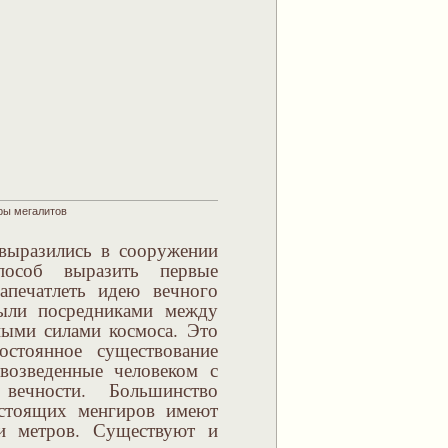
ры мегалитов
 выразились в сооружении
пособ выразить первые
запечатлеть идею вечного
ыли посредниками между
ными силами космоса. Это
остоянное существование
 возведенные человеком с
вечности. Большинство
 стоящих менгиров имеют
и метров. Существуют и