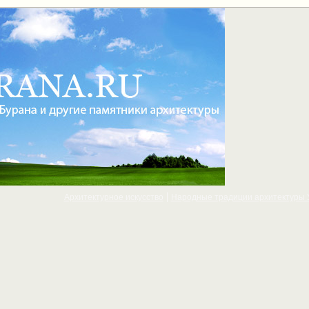
Архитектурное искусcтво
Народные традиции архитектуры 