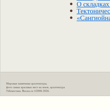
О складках
Тектониче
«Сангиойн
Мировые памятники архитектуры
,
фото самых красивых мест на земле
,
архитектура
Узбекистана
.
Burana.ru
©2008-2026.