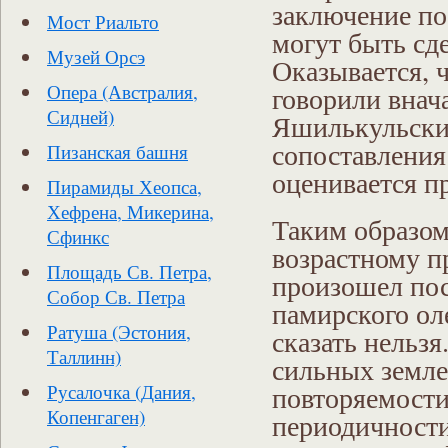
заключение по
Мост Риальто
могут быть сд
Музей Орсэ
Оказывается, 
говорили внач
Опера (Австралия,
Сидней)
Яшилькульским
сопоставления
Пизанская башня
оценивается п
Пирамиды Хеопса,
Хефрена, Микерина,
Таким образом
Сфинкс
возрастному п
Площадь Св. Петра,
произошел пос
Собор Св. Петра
памирского ол
Ратуша (Эстония,
сказать нельзя
Таллинн)
сильных земле
повторяемости
Русалочка (Дания,
Копенгаген)
периодичности