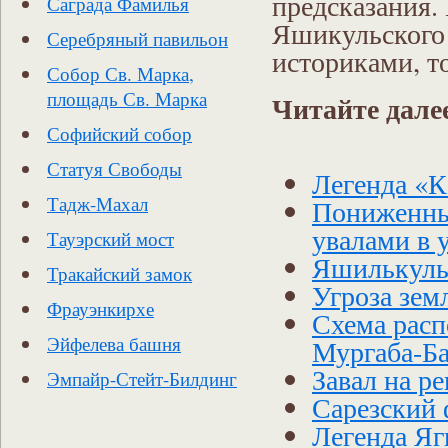
предсказания.
Саграда Фамилья
Яшикульского з
Серебряный павильон
историками, т
Собор Св. Марка,
площадь Св. Марка
Читайте дале
Софийский собор
Статуя Свободы
Легенда «
Тадж-Махал
Пониженны
увалами в
Тауэрский мост
Яшилькуль
Тракайский замок
Угроза зем
Фрауэнкирхе
Схема расп
Эйфелева башня
Мургаба-Ба
Завал на р
Эмпайр-Стейт-Билдинг
Сарезский
Легенда Яг