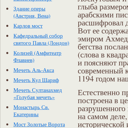
глыба размеро
Здание оперы
арабскими пис
(Австрия, Вена)
расшифровал 
Карлов мост
Вот ее содержа
Кафедральный собор
эмиром Ахмедо
святого Павла (Лондон)
бегства послан
(слова в квад
Колизей (Амфитеатр
Флавиев)
и поясняют пр
современный к
Мечеть Аль-Акса
1194 годом на
Мечеть Кул Шариф
Мечеть Султанахмед
Естественно п
«Голубая мечеть»
построена в ц
разрушенного 
Монастырь Св.
на самом деле,
Екатерины
исторической 
Мост Золотые Ворота