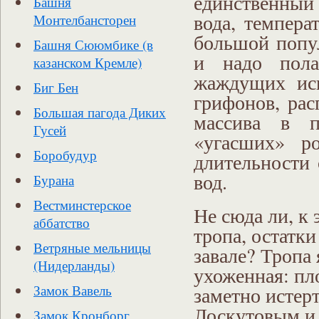
единственный
Башня
вода, темпера
Монтелбансторен
большой попул
Башня Сююмбике (в
и надо пола
казанском Кремле)
жаждущих исц
Биг Бен
грифонов, ра
Большая пагода Диких
массива в п
Гусей
«угасших» р
Боробудур
длительности
вод.
Бурана
Вестминстерское
Не сюда ли, к
аббатство
тропа, остатк
Ветряные мельницы
завале? Тропа
(Нидерланды)
ухоженная: пл
Замок Вавель
заметно истер
Лоскутовым и 
Замок Кронборг