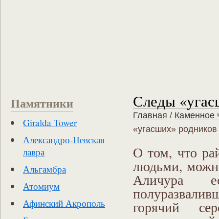
Следы «угас
Памятники
Главная
/
Каменное 
Giralda Tower
«угасших» родников
Александро-Невская
О том, что ра
лавра
людьми, можно
Альгамбра
Аличура е
Атомиум
полуразвалив
Афинский Акрополь
горячий сер