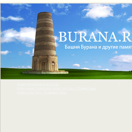
Архитектурное искусcтво
Народные традиции архитектуры Узбекистана
Каменное чудо Таджикистана