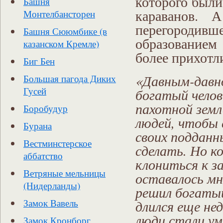
которого были
Башня
караванов. 
Монтелбансторен
перегороди
Башня Сююмбике (в
образованием 
казанском Кремле)
более прихотл
Биг Бен
«Давным-давно
Большая пагода Диких
Гусей
богатый челов
пахотной земл
Боробудур
людей, чтобы 
Бурана
своих подданны
Вестминстерское
сделать. Но к
аббатство
клониться к за
Ветряные мельницы
оставалось мн
(Нидерланды)
решил богатый
Замок Вавель
длился еще не
люди стали ум
Замок Кронборг