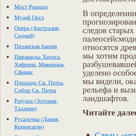
Мост Риальто
В определении
Музей Орсэ
прогнозирован
следов старых
Опера (Австралия,
Сидней)
палеосейсмоди
относятся древ
Пизанская башня
мы хотим прод
Пирамиды Хеопса,
разбушевавше
Хефрена, Микерина,
уделено особо
Сфинкс
мы видели, ок
Площадь Св. Петра,
рельефа и вы
Собор Св. Петра
ландшафтов.
Ратуша (Эстония,
Таллинн)
Читайте дале
Русалочка (Дания,
Копенгаген)
Следы «уг