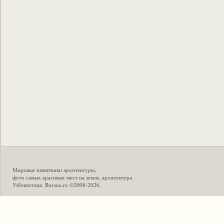
Мировые памятники архитектуры
,
фото самых красивых мест на земле
,
архитектура
Узбекистана
.
Burana.ru
©2008-2026.