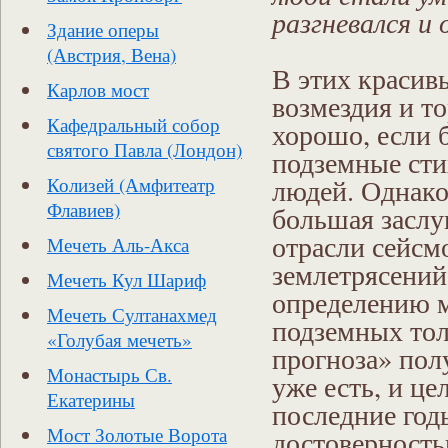
разгневался и 
Здание оперы
(Австрия, Вена)
В этих красив
Карлов мост
возмездия и т
Кафедральный собор
хорошо, если б
святого Павла (Лондон)
подземные сти
людей. Однако,
Колизей (Амфитеатр
Флавиев)
большая заслу
отрасли сейсм
Мечеть Аль-Акса
землетрясений
Мечеть Кул Шариф
определению м
Мечеть Султанахмед
подземных тол
«Голубая мечеть»
прогноза» пол
Монастырь Св.
уже есть, и ц
Екатерины
последние год
Мост Золотые Ворота
достоверность