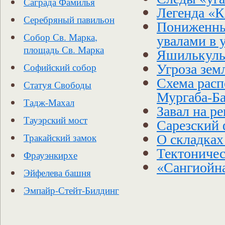
Саграда Фамилья
Легенда «
Серебряный павильон
Пониженны
увалами в
Собор Св. Марка,
площадь Св. Марка
Яшилькуль
Угроза зем
Софийский собор
Схема расп
Статуя Свободы
Мургаба-Ба
Тадж-Махал
Завал на р
Тауэрский мост
Сарезский
О складках
Тракайский замок
Тектониче
Фрауэнкирхе
«Сангиойн
Эйфелева башня
Эмпайр-Стейт-Билдинг