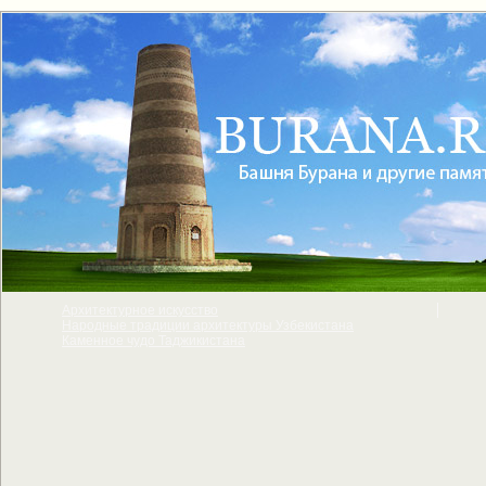
Архитектурное искусcтво
Народные традиции архитектуры Узбекистана
Каменное чудо Таджикистана