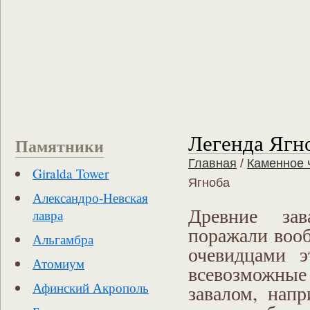
Легенда Ягн
Памятники
Главная
/
Каменное 
Giralda Tower
Ягноба
Александро-Невская
Древние зав
лавра
поражали вооб
Альгамбра
очевидцами э
Атомиум
всевозможные
Афинский Акрополь
завалом, нап