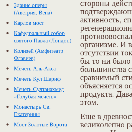
стороны дейст
Здание оперы
подтверждающ
(Австрия, Вена)
активность, с
Карлов мост
регенерационн
Кафедральный собор
противовоспал
святого Павла (Лондон)
организме. И 
отсутствии то
Колизей (Амфитеатр
Флавиев)
бы то ни было
большинства с
Мечеть Аль-Акса
сравнимый ст
Мечеть Кул Шариф
объясняется о
Мечеть Султанахмед
продукта. Дав
«Голубая мечеть»
этом.
Монастырь Св.
Еще в древнос
Екатерины
великолепно ра
Мост Золотые Ворота