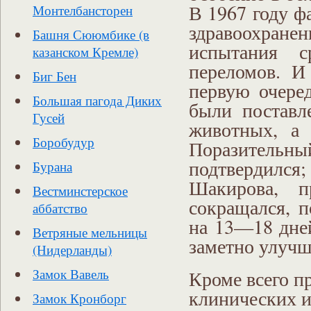
В 1967 году ф
Монтелбансторен
здравоохра
Башня Сююмбике (в
испытания с
казанском Кремле)
переломов. И
Биг Бен
первую очере
Большая пагода Диких
были поставл
Гусей
животных, а
Боробудур
Поразител
подтвердился
Бурана
Шакирова, п
Вестминстерское
сокращался, 
аббатство
на 13—18 дней
Ветряные мельницы
заметно улучш
(Нидерланды)
Замок Вавель
Кроме всего п
клинических и
Замок Кронборг