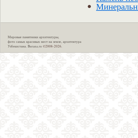
Минеральн
Мировые памятники архитектуры
,
фото самых красивых мест на земле
,
архитектура
Узбекистана
.
Burana.ru
©2008-2026.