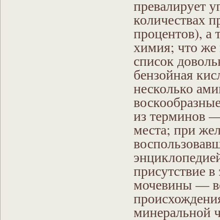
превалирует у
количествах пр
процентов), а 
химия; что же 
список доволь
бензойная кисл
несколько ами
воскообразные
из терминов —
места; при же
воспользовав
энциклопедией
присутствие в
мочевины — в
происхождени
минеральной ч