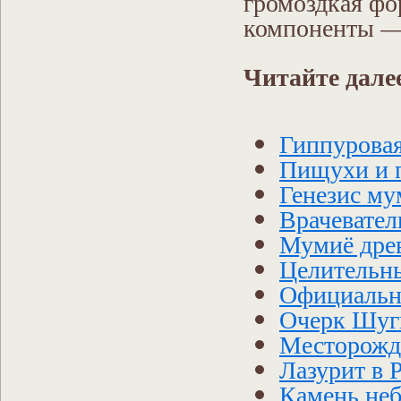
громоздкая фо
компоненты —
Читайте дале
Гиппуровая
Пищухи и 
Генезис му
Врачевател
Мумиё дре
Целительн
Официально
Очерк Шуг
Месторожд
Лазурит в 
Камень неб