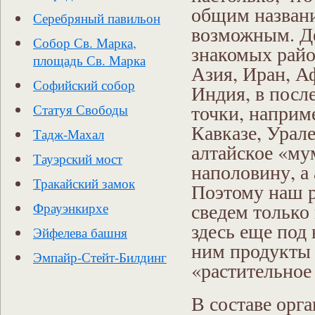
общим названи
Серебряный павильон
возможным. Де
Собор Св. Марка,
знакомых райо
площадь Св. Марка
Азия, Иран, А
Софийский собор
Индия, в посл
точки, наприме
Статуя Свободы
Кавказе, Урал
Тадж-Махал
алтайское «му
Тауэрский мост
наполовину, а
Тракайский замок
Поэтому наш р
сведем только 
Фрауэнкирхе
здесь еще под
Эйфелева башня
ним продукты 
Эмпайр-Стейт-Билдинг
«растительное
В составе орг