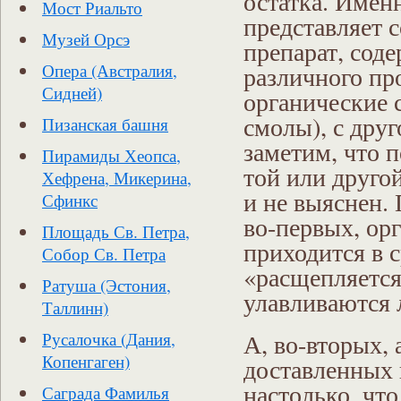
остатка. Имен
Мост Риальто
представляет 
Музей Орсэ
препарат, сод
различного пр
Опера (Австралия,
Сидней)
органические 
смолы), с дру
Пизанская башня
заметим, что 
Пирамиды Хеопса,
той или друго
Хефрена, Микерина,
и не выяснен. 
Сфинкс
во-первых, ор
Площадь Св. Петра,
приходится в 
Собор Св. Петра
«расщепляется
Ратуша (Эстония,
улавливаются 
Таллинн)
А, во-вторых,
Русалочка (Дания,
Копенгаген)
доставленных 
настолько, что
Саграда Фамилья