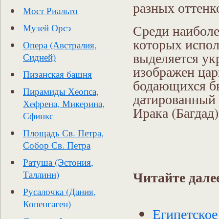
разных оттенк
Мост Риальто
Среди наиболе
Музей Орсэ
которых испол
Опера (Австралия,
выделяется ук
Сидней)
изображен царь
Пизанская башня
бодающихся бы
Пирамиды Хеопса,
датированный 
Хефрена, Микерина,
Ирака (Багдад
Сфинкс
Площадь Св. Петра,
Собор Св. Петра
Ратуша (Эстония,
Читайте дале
Таллинн)
Русалочка (Дания,
Копенгаген)
Египетское