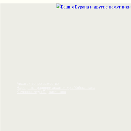
Архитектурное искусcтво
Народные традиции архитектуры Узбекистана
Каменное чудо Таджикистана