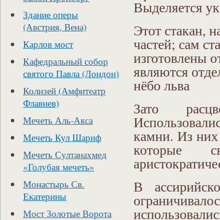
Выделяется у
Здание оперы
Этот стакан, 
(Австрия, Вена)
частей; сам ст
Карлов мост
изготовлены о
Кафедральный собор
являются отде
святого Павла (Лондон)
нёбо льва
Колизей (Амфитеатр
Флавиев)
Зато расц
Использовали
Мечеть Аль-Акса
камни. Из них
Мечеть Кул Шариф
которые св
Мечеть Султанахмед
аристократиче
«Голубая мечеть»
В ассирийско
Монастырь Св.
Екатерины
ограничива
использовал
Мост Золотые Ворота