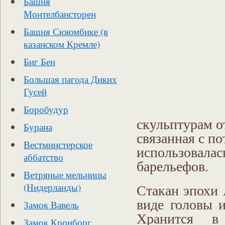
Башня
Монтелбансторен
Башня Сююмбике (в
казанском Кремле)
Биг Бен
Большая пагода Диких
Гусей
Боробудур
скульптурам о
Бурана
связанная с п
Вестминстерское
использовалас
аббатство
барельефов.
Ветряные мельницы
Стакан эпохи 
(Нидерланды)
виде головы и
Замок Вавель
Хранится в
Замок Кронборг