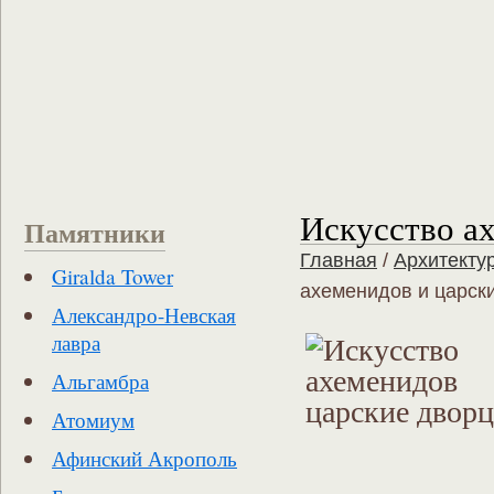
Искусство а
Памятники
Главная
/
Архитекту
Giralda Tower
ахеменидов и царск
Александро-Невская
лавра
Альгамбра
Атомиум
Афинский Акрополь