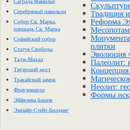
Саграда Фамилья
Скульптур
Традиция и
Серебряный павильон
Реформа Э
Собор Св. Марка,
Месопотами
площадь Св. Марка
Монументал
Софийский собор
плитки
Статуя Свободы
Эволюция ч
Тадж-Махал
Палеолит: 
Концепция 
Тауэрский мост
Магическое
Тракайский замок
Неолит: ге
Фрауэнкирхе
Формы иску
Эйфелева башня
Эмпайр-Стейт-Билдинг