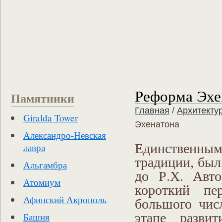
Реформа Эхе
Памятники
Главная
/
Архитекту
Giralda Tower
Эхенатона
Александро-Невская
Единственны
лавра
традиции, был
Альгамбра
до Р.Х. Авто
Атомиум
короткий пе
Афинский Акрополь
большого чис
этапе разви
Башня