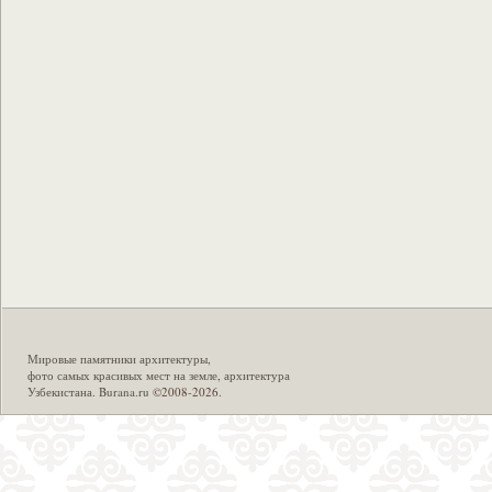
Мировые памятники архитектуры
,
фото самых красивых мест на земле
,
архитектура
Узбекистана
.
Burana.ru
©2008-2026.