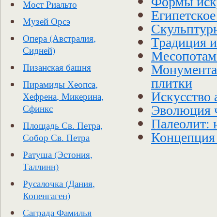
Формы иску
Мост Риальто
Египетское
Музей Орсэ
Скульптур
Опера (Австралия,
Традиция и
Сидней)
Месопотами
Монументал
Пизанская башня
плитки
Пирамиды Хеопса,
Искусство 
Хефрена, Микерина,
Эволюция ч
Сфинкс
Палеолит: 
Площадь Св. Петра,
Концепция 
Собор Св. Петра
Ратуша (Эстония,
Таллинн)
Русалочка (Дания,
Копенгаген)
Саграда Фамилья