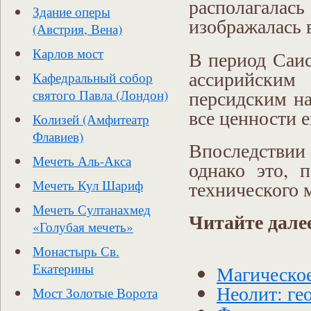
располагала
Здание оперы
изображалась в
(Австрия, Вена)
Карлов мост
В период Саис
ассирийск
Кафедральный собор
персидским на
святого Павла (Лондон)
все ценности 
Колизей (Амфитеатр
Флавиев)
Впоследствии
Мечеть Аль-Акса
однако это, 
технического м
Мечеть Кул Шариф
Мечеть Султанахмед
Читайте дале
«Голубая мечеть»
Монастырь Св.
Екатерины
Магическое
Неолит: ге
Мост Золотые Ворота