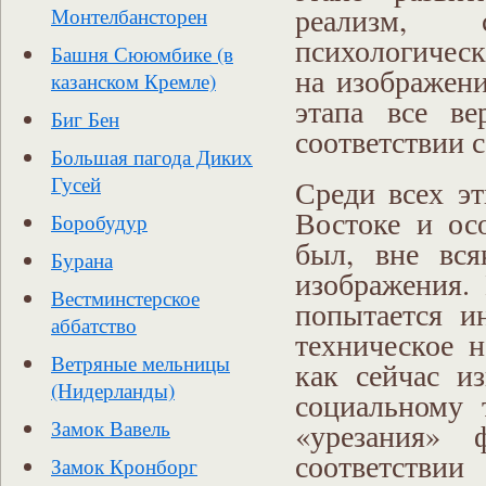
реализм, 
Монтелбансторен
психологическ
Башня Сююмбике (в
на изображени
казанском Кремле)
этапа все ве
Биг Бен
соответствии с
Большая пагода Диких
Гусей
Среди всех э
Востоке и ос
Боробудур
был, вне вся
Бурана
изображения. 
Вестминстерское
попытается и
аббатство
техническое н
Ветряные мельницы
как сейчас и
(Нидерланды)
социальному 
Замок Вавель
«урезания» 
соответстви
Замок Кронборг