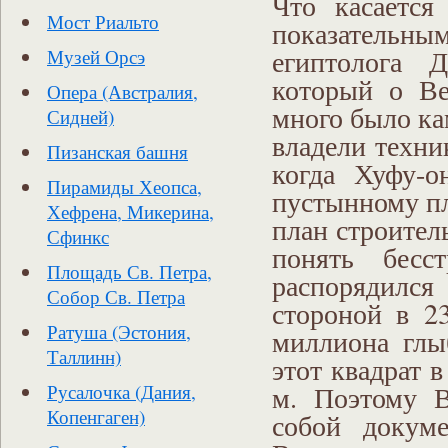
Что касается
Мост Риальто
показатель
египтолога Д
Музей Орсэ
который о Ве
Опера (Австралия,
много было ка
Сидней)
владели техни
Пизанская башня
когда Хуфу-о
Пирамиды Хеопса,
пустынному п
Хефрена, Микерина,
план строител
Сфинкс
понять бесс
Площадь Св. Петра,
распорядился
Собор Св. Петра
стороной в 2
Ратуша (Эстония,
миллиона глы
Таллинн)
этот квадрат 
м. Поэтому В
Русалочка (Дания,
Копенгаген)
собой докуме