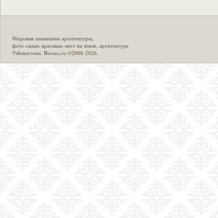
Мировые памятники архитектуры
,
фото самых красивых мест на земле
,
архитектура
Узбекистана
.
Burana.ru
©2008-2026.