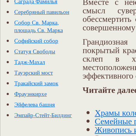
Вместе с нею
Саграда Фамилья
смысл суве
Серебряный павильон
обессмертить 
Собор Св. Марка,
совершенному
площадь Св. Марка
Грандиозная
Софийский собор
покрытый кра
Статуя Свободы
склеп в хо
Тадж-Махал
местоположен
Тауэрский мост
эффективного
Тракайский замок
Читайте дале
Фрауэнкирхе
Эйфелева башня
Храмы кол
Эмпайр-Стейт-Билдинг
Семейные 
Живопись 