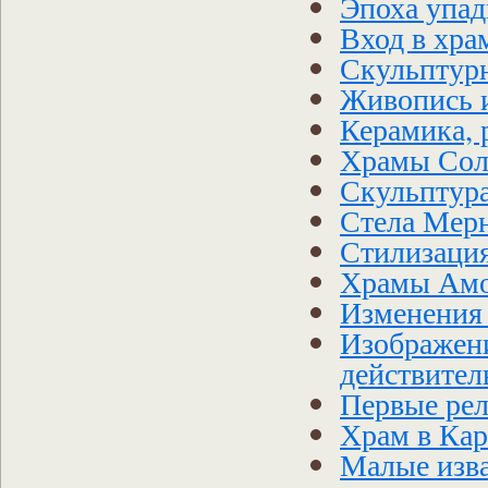
Эпоха упад
Вход в хра
Скульптур
Живопись и
Керамика, 
Храмы Сол
Скульптура
Стела Мер
Стилизаци
Храмы Ам
Изменения 
Изображени
действител
Первые ре
Храм в Кар
Малые изва