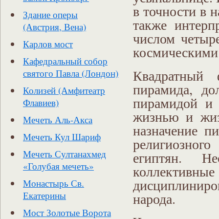
в точности в н
Здание оперы
также интерп
(Австрия, Вена)
числом четыр
Карлов мост
космическими 
Кафедральный собор
Квадратный 
святого Павла (Лондон)
пирамида, д
Колизей (Амфитеатр
пирамидой и
Флавиев)
жизнью и жиз
Мечеть Аль-Акса
назначение п
Мечеть Кул Шариф
религиозного
Мечеть Султанахмед
египтян. Не
«Голубая мечеть»
коллекти
дисциплинир
Монастырь Св.
народа.
Екатерины
Мост Золотые Ворота