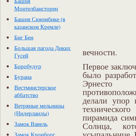
Башня
Монтелбансторен
Башня Сююмбике (в
казанском Кремле)
Биг Бен
Большая пагода Диких
вечности.
Гусей
Первое заключ
Боробудур
было разрабо
Бурана
Эрнесто 
Вестминстерское
противополож
аббатство
делали упор 
Ветряные мельницы
техническог
(Нидерланды)
пирамида сим
Замок Вавель
Солнца, кот
усыпальнице.
Замок Кронборг