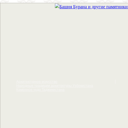
Архитектурное искусcтво
Народные традиции архитектуры Узбекистана
Каменное чудо Таджикистана