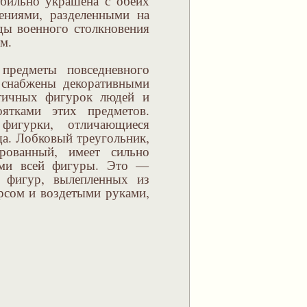
обильно украшена с обеих
ениями, разделенными на
ды военного столкновения
ом.
предметы повседневного
о снабжены декоративными
атичных фигурок людей и
ятками этих предметов.
фигурки, отличающиеся
а. Лобковый треугольник,
рованный, имеет сильно
ями всей фигуры. Это —
п фигур, вылепленных из
рсом и воздетыми руками,