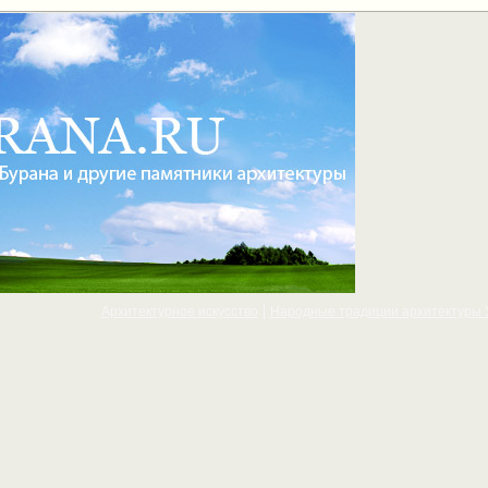
Архитектурное искусcтво
Народные традиции архитектуры 