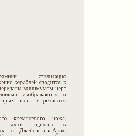
ерамики — стилизация
ение кораблей сводится к
 переданы минимумом черт
иниями изображаются и
торых часто встречаются
ого кремниевого ножа,
ой кости; оделана в
ена в Джебель-эль-Арак,