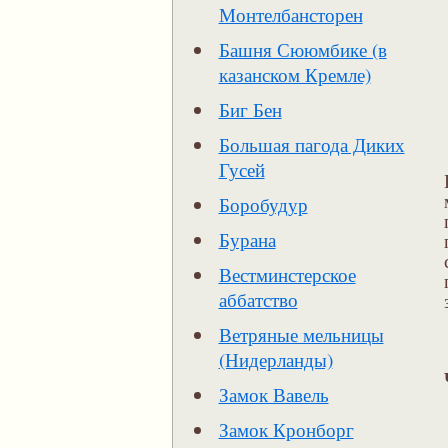
Монтелбансторен
Башня Сююмбике (в
казанском Кремле)
Биг Бен
Большая пагода Диких
Гусей
Боробудур
Бурана
Вестминстерское
аббатство
Ветряные мельницы
(Нидерланды)
Замок Вавель
Замок Кронборг