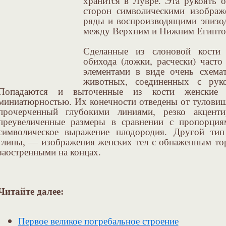
хранится в Лувре. Эта рукоять 
сторон символическими изображ
ряды и воспроизводящими эпизо
между Верхним и Нижним Египт
Сделанные из слоновой кости 
обихода (ложки, расчески) част
элементами в виде очень схем
животных, соединенных с руко
Попадаются и выточенные из кости женские 
миниатюрностью. Их конечности отведены от туловищ
прочерченный глубокими линиями, резко акценти
преувеличенные размеры в сравнении с пропорци
символическое выражение плодородия. Другой ти
глины, — изображения женских тел с обнаженным то
заостренными на концах.
Читайте далее:
Первое великое погребальное строение