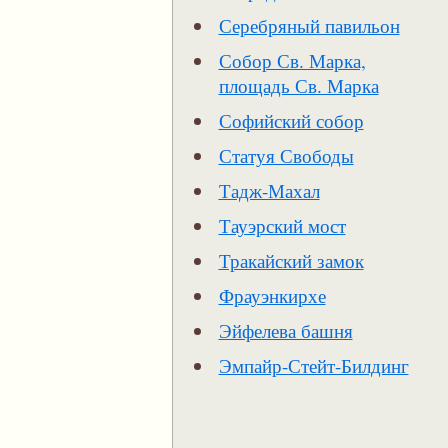
Серебряный павильон
Собор Св. Марка,
площадь Св. Марка
Софийский собор
Статуя Свободы
Тадж-Махал
Тауэрский мост
Тракайский замок
Фрауэнкирхе
Эйфелева башня
Эмпайр-Стейт-Билдинг