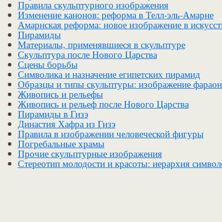
Правила скульптурного изображения
Изменение канонов: реформа в Телл-эль-Амарне
Амарнская реформа: новое изображение в искусст
Пирамиды
Материалы, применявшиеся в скульптуре
Скульптура после Нового Царства
Сцены борьбы
Символика и назначение египетских пирамид
Образцы и типы скульптуры: изображение фараон
Живопись и рельефы
Живопись и рельеф после Нового Царства
Пирамиды в Гизэ
Династия Хафра из Гизэ
Правила в изображении человеческой фигуры
Погребальные храмы
Прочие скульптурные изображения
Стереотип молодости и красоты: иерархия символ