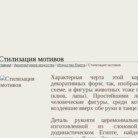
Стилизация мотивов
Главная
/
Архитектурное искусcтво
/
Искусство Eгипта
/
Стилизация мотивов
Характерная черта этой к
декоративных форм; так, изображ
схеме, и фигуры животных тоже
(клюв, лапы). Простейшими л
человеческие фигуры, среди ко
воздевшие вверх обе руки в танце.
Деталь рукояти церемониальн
изготовленной из слонов
додинастическом Египте, найд