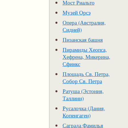
Мост Риальто
Музей Орсэ
Опера (Австралия,
Сидней)
Пизанская башня
Пирамиды Хеопса,
Хефрена, Микерина,
Сфинкс
Площадь Св. Петра,
Собор Св. Петра
Ратуша (Эстония,
Таллинн)
Русалочка (Дания,
Копенгаген)
Саграда Фамилья