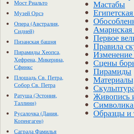
Мастабы
Мост Риальто
Египетская
Музей Орсэ
Обособленн
Опера (Австралия,
Амарнская 
Сидней)
Первое вел
Пизанская башня
Правила ск
Пирамиды Хеопса,
Изменение 
Хефрена, Микерина,
Сцены бор
Сфинкс
Пирамиды
Материалы,
Площадь Св. Петра,
Собор Св. Петра
Скульптура
Живопись и
Ратуша (Эстония,
Символика 
Таллинн)
Образцы и 
Русалочка (Дания,
Копенгаген)
Саграда Фамилья