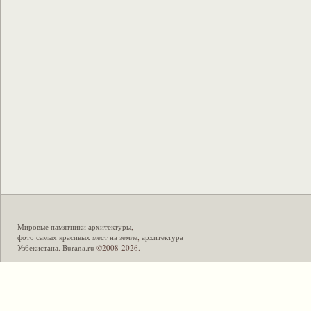
Мировые памятники архитектуры
,
фото самых красивых мест на земле
,
архитектура
Узбекистана
.
Burana.ru
©2008-2026.