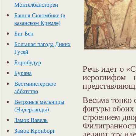
Монтелбансторен
Башня Сююмбике (в
казанском Кремле)
Биг Бен
Большая пагода Диких
Гусей
Боробудур
Речь идет о «
Бурана
иероглифом ц
представляющи
Вестминстерское
аббатство
Весьма тонко 
Ветряные мельницы
фигуры обоих 
(Нидерланды)
строением дво
Замок Вавель
Филигранность
Замок Кронборг
делают эту ид