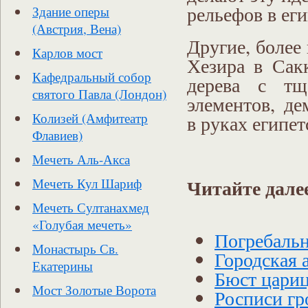
рельефов в еги
Здание оперы
(Австрия, Вена)
Другие, более
Карлов мост
Хезира в Сак
Кафедральный собор
дерева с тщ
святого Павла (Лондон)
элементов, д
Колизей (Амфитеатр
в руках египе
Флавиев)
Мечеть Аль-Акса
Читайте дале
Мечеть Кул Шариф
Мечеть Султанахмед
«Голубая мечеть»
Погребальн
Монастырь Св.
Городская 
Екатерины
Бюст цари
Мост Золотые Ворота
Росписи гр