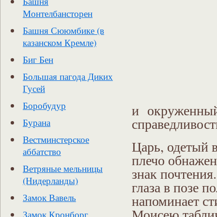
Башня
Монтелбансторен
Башня Сююмбике (в
казанском Кремле)
Биг Бен
Большая пагода Диких
Гусей
Боробудур
и окруженный
справедливост
Бурана
Вестминстерское
Царь, одетый 
аббатство
плечо обнажен
Ветряные мельницы
знак почтения
(Нидерланды)
глаза в позе 
Замок Вавель
напоминает ст
Моисею таблич
Замок Кронборг