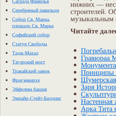
Саграда Фамилья
нижних — несе
строителей. О
Серебряный павильон
музыкальным 
Собор Св. Марка,
площадь Св. Марка
Читайте дале
Софийский собор
Статуя Свободы
Погребальн
Тадж-Махал
Гравюраа 
Тауэрский мост
Монументал
Принципы 
Тракайский замок
Шумерская
Фрауэнкирхе
Заря Истор
Эйфелева башня
Скульптурн
Эмпайр-Стейт-Билдинг
Настенная 
Арка Тита 
Жесткие од