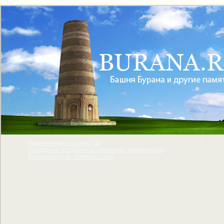
Архитектурное искусcтво
Народные традиции архитектуры Узбекистана
Каменное чудо Таджикистана