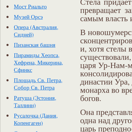
Стела придает
Мост Риальто
превращает за
самым власть и
Музей Орсэ
Опера (Австралия,
В новошумерск
Сидней)
сконцентриров
Пизанская башня
и, хотя стелы 
существовали,
Пирамиды Хеопса,
Хефрена, Микерина,
царя Ур-Нам-м
Сфинкс
консолидирова
династии Ура,
Площадь Св. Петра,
Собор Св. Петра
монарха во вр
богов.
Ратуша (Эстония,
Таллинн)
Она представл
Русалочка (Дания,
одна над друг
Копенгаген)
царь преподно