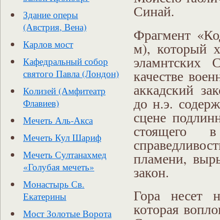
Синай.
Здание оперы
(Австрия, Вена)
Фрагмент «Код
Карлов мост
м), который 
эламнтских С
Кафедральный собор
качестве вое
святого Павла (Лондон)
аккадский за
Колизей (Амфитеатр
до н.э. содер
Флавиев)
сцене подлинн
Мечеть Аль-Акса
стоящего 
Мечеть Кул Шариф
справедливост
Мечеть Султанахмед
пламени, выр
«Голубая мечеть»
закон.
Монастырь Св.
Гора несет 
Екатерины
которая вопло
Мост Золотые Ворота