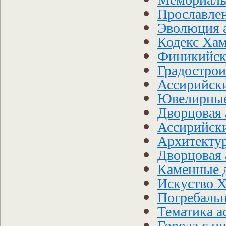
Прославлен
Эволюция а
Кодекс Ха
Финикийско
Градострои
Ассирийск
Ювелирные
Дворцовая 
Ассирийски
Архитектур
Дворцовая 
Каменные 
Искуство Х
Погребальн
Тематика а
Города с ц