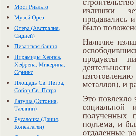
строительств
Мост Риальто
излишки зем
продавались и
Музей Орсэ
было положено
Опера (Австралия,
Сидней)
Наличие изли
Пизанская башня
освободивши
продукты пи
Пирамиды Хеопса,
Хефрена, Микерина,
деятельнос
Сфинкс
изготовлению
металлов), и 
Площадь Св. Петра,
Собор Св. Петра
Это повлекло 
Ратуша (Эстония,
социальной и
Таллинн)
полученных п
Русалочка (Дания,
подъема, и бы
Копенгаген)
отдаленные ра