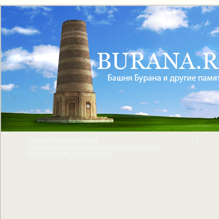
Архитектурное искусcтво
Народные традиции архитектуры Узбекистана
Каменное чудо Таджикистана