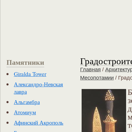
Градостроите
Памятники
Главная
/
Архитекту
Giralda Tower
Месопотамии
/
Градо
Александро-Невская
лавра
з
Альгамбра
Атомиум
м
Афинский Акрополь