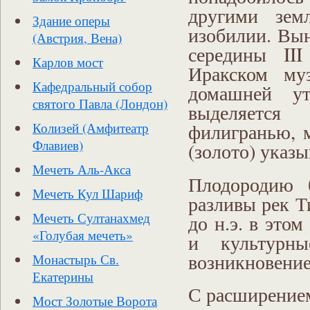
другими зем
Здание оперы
изобилии. Вы
(Австрия, Вена)
середины III
Карлов мост
Иракском муз
Кафедральный собор
домашней у
святого Павла (Лондон)
выделяется
филигранью, м
Колизей (Амфитеатр
Флавиев)
(золото) указ
Мечеть Аль-Акса
Плодородию б
Мечеть Кул Шариф
разливы рек Т
Мечеть Султанахмед
до н.э. в это
«Голубая мечеть»
и культурны
возникновение
Монастырь Св.
Екатерины
С расширением
Мост Золотые Ворота