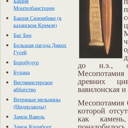
Башня
п
Монтелбансторен
Башня Сююмбике (в
казанском Кремле)
Биг Бен
ч
Большая пагода Диких
о
Гусей
д
Боробудур
до н.э., с 
Месопотамия 
Бурана
древних цив
Вестминстерское
вавилонская и
аббатство
Ветряные мельницы
Месопотамия б
(Нидерланды)
которой отсут
Замок Вавель
как камень
понадобилось
Замок Кронборг