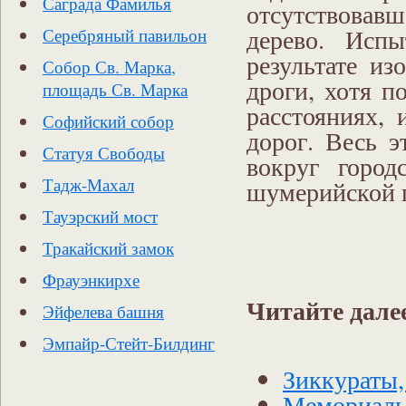
Саграда Фамилья
отсутствовавш
дерево. Испы
Серебряный павильон
результате из
Собор Св. Марка,
дроги, хотя п
площадь Св. Марка
расстояниях, 
Софийский собор
дорог. Весь э
Статуя Свободы
вокруг город
Тадж-Махал
шумерийской п
Тауэрский мост
Тракайский замок
Фрауэнкирхе
Читайте дале
Эйфелева башня
Эмпайр-Стейт-Билдинг
Зиккураты,
Мемориаль