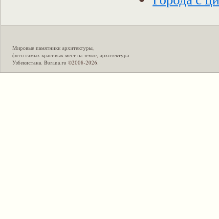
Мировые памятники архитектуры
,
фото самых красивых мест на земле
,
архитектура
Узбекистана
.
Burana.ru
©2008-2026.