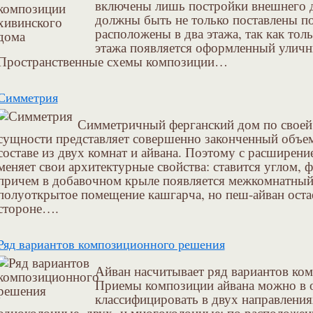
включены лишь постройки внешнего д
должны быть не только поставлены по
расположены в два этажа, так как то
этажа появляется оформленный уличн
Пространственные схемы композиции…
Симметрия
Симметричный ферганский дом по свое
сущности представляет совершенно законченный объе
составе из двух комнат и айвана. Поэтому с расширени
меняет свои архитектурные свойства: ставится углом, ф
причем в добавочном крыле появляется межкомнатный 
полуоткрытое помещение кашгарча, но пеш-айван ост
стороне….
Ряд вариантов композиционного решения
Айван насчитывает ряд вариантов ко
Приемы композиции айвана можно в 
классифицировать в двух направления
одноколонные, двух- и многоколонные; по расположен