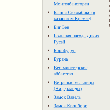
Монтелбансторен
Башня Сююмбике (в
казанском Кремле)
Биг Бен
Большая пагода Диких
Гусей
Боробудур
Бурана
Вестминстерское
аббатство
Ветряные мельницы
(Нидерланды)
Замок Вавель
Замок Кронборг