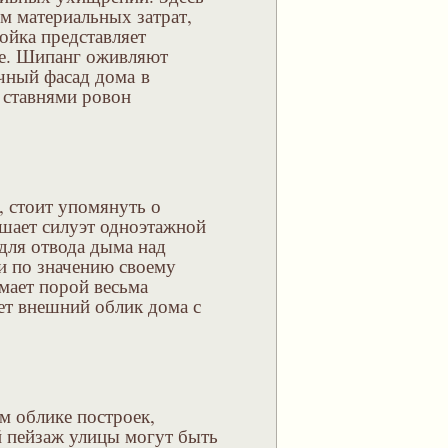
м материальных затрат,
ойка представляет
ие. Шипанг оживляют
чный фасад дома в
ставнями ровон
 стоит упомянуть о
ашает силуэт одноэтажной
 для отвода дыма над
и по значению своему
мает порой весьма
ет внешний облик дома с
м облике построек,
 пейзаж улицы могут быть