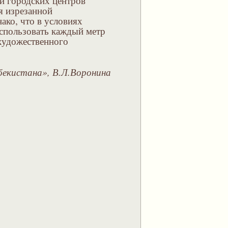
и городских центров
я изрезанной
ако, что в условиях
использовать каждый метр
 художественного
екистана», В.Л.Воронина