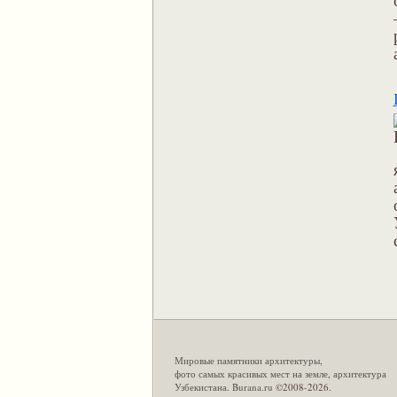
Мировые памятники архитектуры
,
фото самых красивых мест на земле
,
архитектура
Узбекистана
.
Burana.ru
©2008-2026.