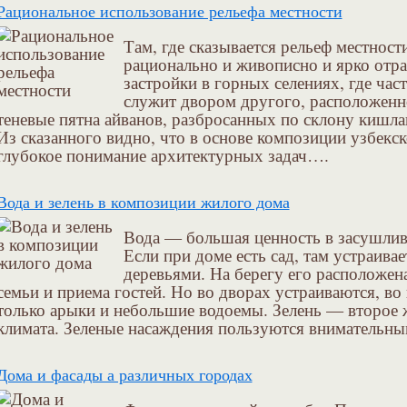
Рациональное использование рельефа местности
Там, где сказывается рельеф местност
рационально и живописно и ярко отра
застройки в горных селениях, где час
служит двором другого, расположенн
теневые пятна айванов, разбросанных по склону кишл
Из сказанного видно, что в основе композиции узбекс
глубокое понимание архитектурных задач….
Вода и зелень в композиции жилого дома
Вода — большая ценность в засушлив
Если при доме есть сад, там устраива
деревьями. На берегу его расположен
семьи и приема гостей. Но во дворах устраиваются, во
только арыки и небольшие водоемы. Зелень — второе 
климата. Зеленые насаждения пользуются внимательн
Дома и фасады а различных городах