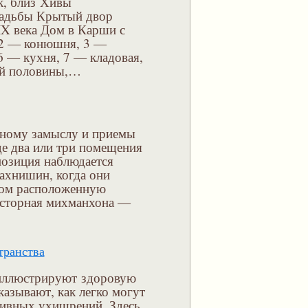
к, близ Хивы
садьбы Крытый двор
IX века Дом в Карши с
 2 — конюшня, 3 —
6 — кухня, 7 — кладовая,
ой половины,…
рному замыслу и приемы
де два или три помещения
позиция наблюдается
ахнишин, когда они
дом расположенную
осторная михманхона —
транства
иллюстрируют здоровую
азывают, как легко могут
тивных ухищрений. Здесь