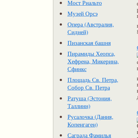
Мост Риальто
Музей Орсэ
Опера (Австралия,
Сидней)
Пизанская башня
Пирамиды Хеопса,
Хефрена, Микерина,
Сфинкс
Площадь Св. Петра,
Собор Св. Петра
Ратуша (Эстония,
Таллинн)
Русалочка (Дания,
Копенгаген)
Саграда Фамилья