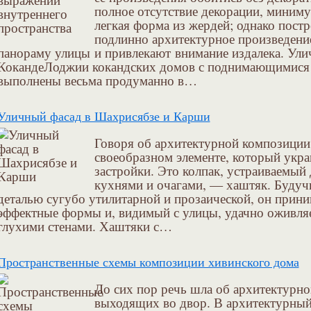
полное отсутствие декорации, миниму
легкая форма из жердей; однако постр
подлинно архитектурное произведен
панораму улицы и привлекают внимание издалека. Ули
КокандеЛоджии кокандских домов с поднимающимися 
выполнены весьма продуманно в…
Уличный фасад в Шахрисябзе и Карши
Говоря об архитектурной композиции,
своеобразном элементе, который укр
застройки. Это колпак, устраиваемый
кухнями и очагами, — хаштяк. Будуч
деталью сугубо утилитарной и прозаической, он прини
эффектные формы и, видимый с улицы, удачно оживля
глухими стенами. Хаштяки с…
Пространственные схемы композиции хивинского дома
До сих пор речь шла об архитектурно
выходящих во двор. В архитектурный