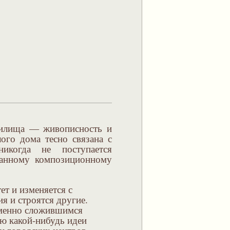
жилища — живописность и
ого дома тесно связана с
икогда не поступается
манному композиционному
ет и изменяется с
я и строятся другие.
еменно сложившимся
ю какой-нибудь идеи