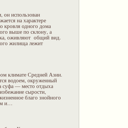
и, он использован
жается на характере
то кровля одного дома
ого выше по склону, а
ака, оживляют общий вид.
кого жилища лежит
ом климате Средней Азии.
ется водоем, окруженный
а суфа — место отдыха
 избежание сырости,
жизненное благо знойного
ым и…