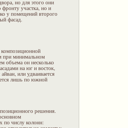
вора, но для этого они
 фронту участка, но и
лько у помещений второго
ый фасад.
й композиционной
м при минимальном
ем объема он несколько
асадами на юг и восток,
айван, или удваивается
ается лишь по южной
мпозиционного решения.
основном
х по числу колонн:
ию относительно комнаты: