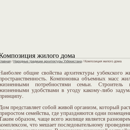
Композиция жилого дома
Главная
/
Народные традиции архитектуры Узбекистана
/
Композиция жилого дома
Наиболее общие свойства архитектуры узбекского 
пространственность. Компоновка объемных масс жил
жизненными потребностями семьи. Строитель н
жизненными удобствами в угоду какому-либо заду
принципу.
Дом представляет собой живой организм, который раст
приростом семейства, где упраздняются одни помещени
Таким образом, чаще всего жилище является разновр
комплексом, что мешает последовательному проведени