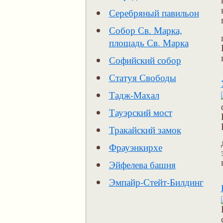
Серебряный павильон
Собор Св. Марка,
площадь Св. Марка
Софийский собор
Статуя Свободы
Тадж-Махал
Тауэрский мост
Тракайский замок
Фрауэнкирхе
Эйфелева башня
Эмпайр-Стейт-Билдинг