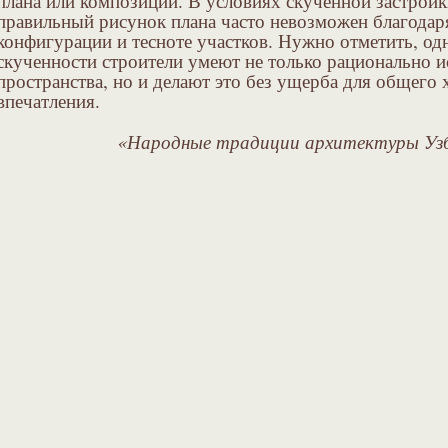
плана или композиции. В условиях скученной застройк
правильный рисунок плана часто невозможен благодар
конфигурации и тесноте участков. Нужно отметить, одн
скученности строители умеют не только рационально 
пространства, но и делают это без ущерба для общего
впечатления.
«Народные традиции архитектуры Узб