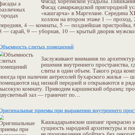
Фасад хорезмской усадьбы. Пишкани
Фасад самаркандской пригородной у
«кашгарча» в Маргелане. Середина X
холлом на втором этаже 1 — проход,
передняя, 4 — комнаты, 5 — позднейшая пристройка, 
8 — сарай, 9 — уборная, 10 — крытый дворик мужск
Объемность слитых помещений
Заслуживают внимания по архитекту
решения внутреннего пространства, г
слиты в один объем. Такого рода ком
иногда при наличии антресолей бухарского жилья — ш
помещаются над низкой передней и открываются в ря
высокую комнату. Приводим каршинский образец: пр
двусветный зал — граничит по…
Оригинальные приемы при выражении внутреннего прос
Кашкадарьинские шипанг прекрасно 
сущность народной архитектуры и пок
ее произведения обойтись без декора