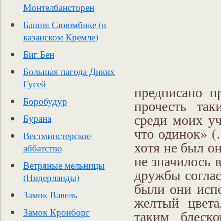
Монтелбансторен
Башня Сююмбике (в
казанском Кремле)
Биг Бен
Большая пагода Диких
Гусей
предписано п
Боробудур
прочесть та
среди моих уч
Бурана
что одинок» (
Вестминстерское
хотя не был о
аббатство
не значилось 
Ветряные мельницы
дружбы соглас
(Нидерланды)
были они испо
Замок Вавель
желтый цвета
Замок Кронборг
таким блеско