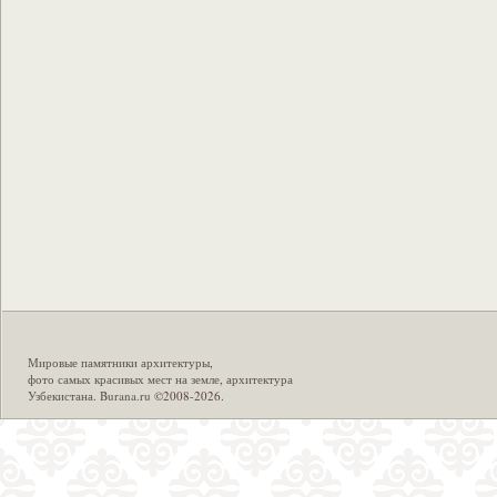
Мировые памятники архитектуры
,
фото самых красивых мест на земле
,
архитектура
Узбекистана
.
Burana.ru
©2008-2026.