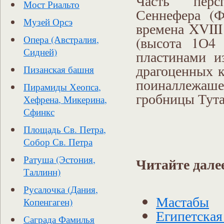
Часть перс
Мост Риальто
Сеннефера (Ф
Музей Орсэ
времена XVIII
(высота 1О4 
Опера (Австралия,
Сидней)
пластинами и
драгоценных к
Пизанская башня
поиналлежаше
Пирамиды Хеопса,
гробницы Тут
Хефрена, Микерина,
Сфинкс
Площадь Св. Петра,
Собор Св. Петра
Ратуша (Эстония,
Читайте дале
Таллинн)
Русалочка (Дания,
Мастабы
Копенгаген)
Египетская
Саграда Фамилья