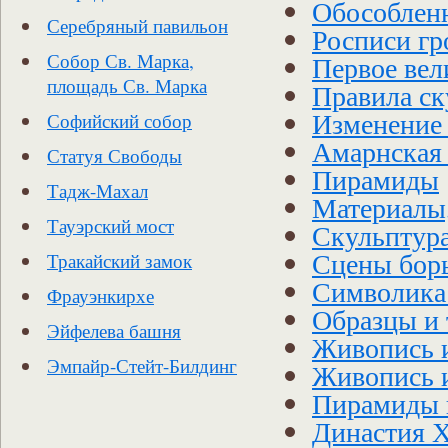
Обособленн
Серебряный павильон
Росписи гр
Первое вел
Собор Св. Марка,
площадь Св. Марка
Правила ск
Изменение 
Софийский собор
Амарнская 
Статуя Свободы
Пирамиды
Тадж-Махал
Материалы,
Тауэрский мост
Скульптура
Сцены бор
Тракайский замок
Символика 
Фрауэнкирхе
Образцы и 
Эйфелева башня
Живопись 
Эмпайр-Стейт-Билдинг
Живопись и
Пирамиды 
Династия Х