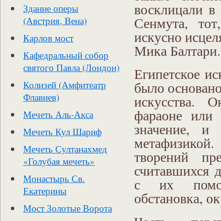
восклицали в 
Здание оперы
Сенмута, тот
(Австрия, Вена)
искусно исцел
Карлов мост
Мика Балтари
Кафедральный собор
святого Павла (Лондон)
Египетское ис
было основано
Колизей (Амфитеатр
Флавиев)
искусства. 
фараоне или 
Мечеть Аль-Акса
значение, и
Мечеть Кул Шариф
метафизикой.
Мечеть Султанахмед
творений пре
«Голубая мечеть»
считавшихся д
Монастырь Св.
с их помощ
Екатерины
обстановка, о
Мост Золотые Ворота