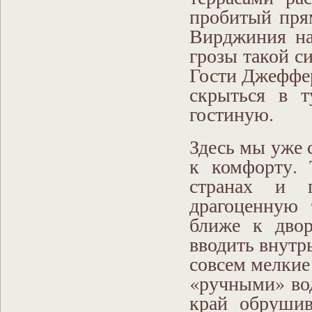
пробитый пря
Вирджиния на
грозы такой с
Гости Джеффер
скрыться в т
гостиную.
Здесь мы уже 
к комфорту. 
странах и г
драгоценную 
ближе к двор
вводить внутр
совсем мелкие
«ручными» вод
край обрушив