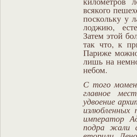
километров 
всякого пешех
поскольку у л
лоджию, ест
Затем этой бо
так что, к п
Париже можно 
лишь на немно
небом.
С того момен
главное мес
удвоение архи
излюбленных 
император Ад
подра жали с
вторили Лено