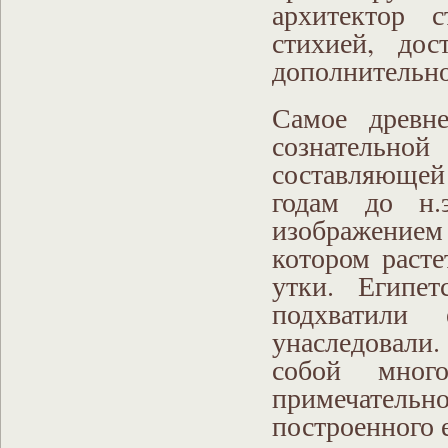
архитектор 
стихией, дос
дополнительно
Самое древн
сознательно
составляющей
годам до н.
изображением
котором раст
утки. Египе
подхватили 
унаследовали
собой мног
примечатель
построенного 