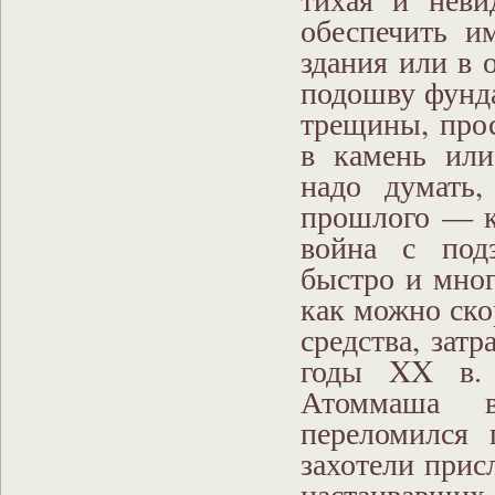
обеспечить и
здания или в 
подошву фунда
трещины, прос
в камень или
надо думать,
прошлого — ка
война с под
быстро и мног
как можно ско
средства, затр
годы XX в. 
Атоммаша в
переломился 
захотели прис
настаивавших