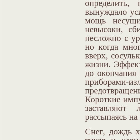
определить,
вынуждало уси
мощь несущи
невысоки, сб
несложно с ур
но когда мно
вверх, сосуль
жизни. Эффект
до окончания
приборами-из
предотвращен
Короткие имп
заставляют 
рассыпаясь на
Снег, дождь 
тихая и неви