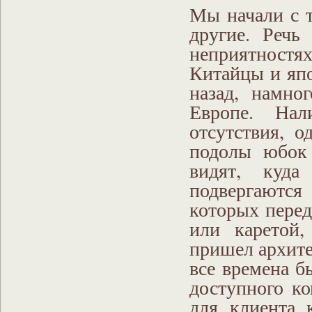
Мы начали с т
другие. Речь
неприятностя
Китайцы и япо
назад, намно
Европе. Нал
отсутствия, о
подолы юбок
видят, куда
подвергаются
которых перед
или каретой,
пришел архите
все времена б
доступного ко
для клиента 