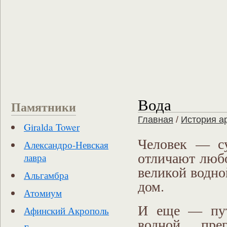
Вода
Памятники
Главная
/
История а
Giralda Tower
Человек — су
Александро-Невская
отличают люб
лавра
великой водной
Альгамбра
дом.
Атомиум
И еще — пути
Афинский Акрополь
водной пр