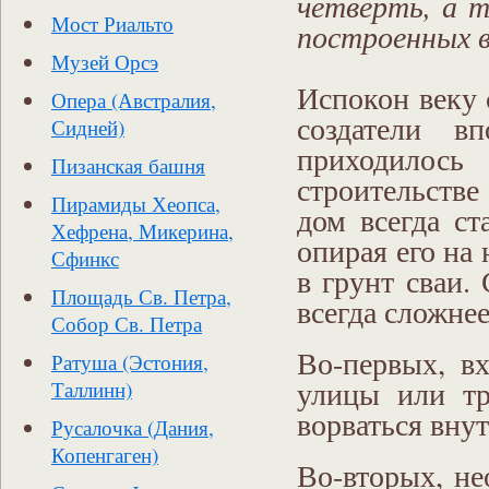
четверть, а т
Мост Риальто
построенных в
Музей Орсэ
Испокон веку 
Опера (Австралия,
создатели в
Сидней)
приходилось
Пизанская башня
строительстве
Пирамиды Хеопса,
дом всегда ст
Хефрена, Микерина,
опирая его на
Сфинкс
в грунт сваи.
Площадь Св. Петра,
всегда сложнее
Собор Св. Петра
Во-первых, в
Ратуша (Эстония,
улицы или тр
Таллинн)
ворваться внут
Русалочка (Дания,
Копенгаген)
Во-вторых, не