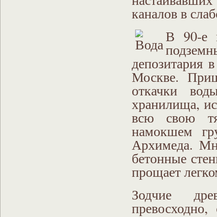
каналов в слаб
В 90-е 
подземн
депозитария в
Москве. При
откачки воды
хранилища, ис
всю свою тя
намокшем гру
Архимеда. Мн
бетонные сте
прощает легко
Зодчие дре
превосходно,