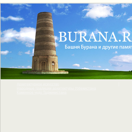
Архитектурное искусcтво
Народные традиции архитектуры Узбекистана
Каменное чудо Таджикистана