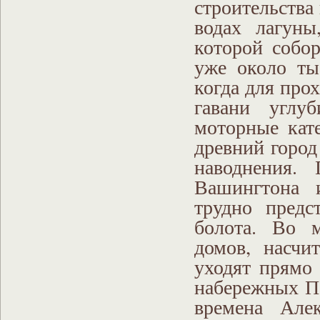
строительства
водах лагуны
которой собо
уже около ты
когда для про
гавани углу
моторные кат
древний город
наводнения.
Вашингтона 
трудно предс
болота. Во м
домов, насчи
уходят прямо 
набережных Пе
времена Але