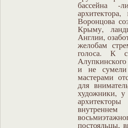
бассейна -
архитектора,
Воронцова со
Крыму, ланд
Англии, озабо
желобам стре
голоса. К с
Алупкинского 
и не сумели
мастерами от
для внимател
художники, у
архитекторы
внутреннем
восьмиэтажно
постояльцы, в