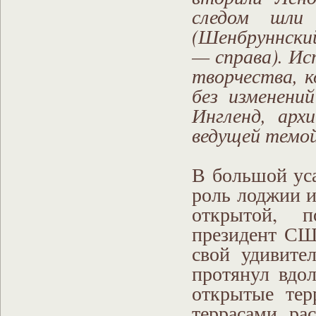
следом шли 
(Шенбруннски
— справа). Ис
творчества, 
без изменени
Ингленд, арх
ведущей темой
В большой ус
роль лоджии и
открытой, п
президент СШ
свой удивите
протянул вдо
открытые тер
террасами ра