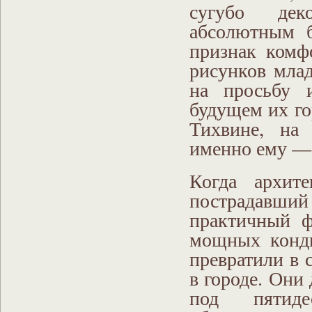
сугубо дек
абсолютным 
признак комф
рисунков мла
на просьбу и
будущем их го
Тихвине, на 
именно ему —
Когда архите
пострадавши
практичный ф
мощных конди
превратили в 
в городе. Они
под пятиде