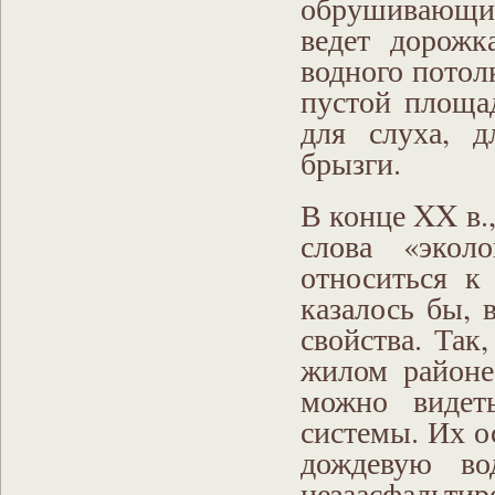
обрушивающи
ведет дорожк
водного потол
пустой площа
для слуха, д
брызги.
В конце XX в.
слова «экол
относиться к
казалось бы,
свойства. Так
жилом районе
можно видет
системы. Их о
дождевую во
незаасфальти