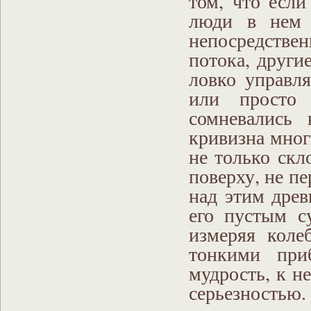
том, что если
люди в нем 
непосредствен
потока, други
ловко управл
или просто 
сомневались
кривизна мног
не только скл
поверху, не пе
над этим древ
его пустым с
измеряя коле
тонкими при
мудрость, к н
серьезностью.