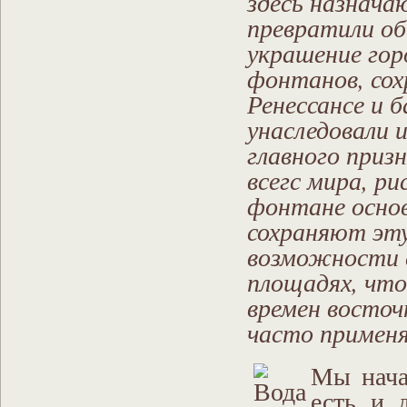
здесь назнача
превратили об
украшение гор
фонтанов, со
Ренессансе и 
унаследовали 
главного приз
всегс мира, ри
фонтане основ
сохраняют эту
возможности 
площадях, что
времен восто
часто применя
Мы нача
есть и 