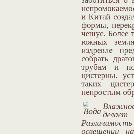
непромокаемо
и Китай созд
формы, перек
чешуе. Более 
южных земля
издревле пр
собрать драг
трубам и по
цистерны, ус
таких цисте
непростым обр
Влажно
делает
Различимост
освещении н