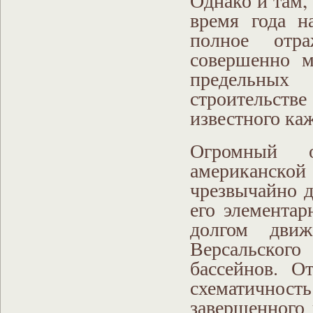
время года н
полное отра
совершенно м
предельных
строительст
известного ка
Огромный 
американско
чрезвычайно д
его элементар
долгом движ
Версальског
бассейнов. О
схематичност
завершенного 