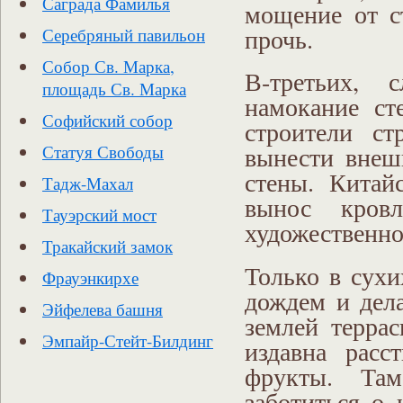
Саграда Фамилья
мощение от с
прочь.
Серебряный павильон
Собор Св. Марка,
В-третьих, 
площадь Св. Марка
намокание ст
Софийский собор
строители с
вынести внеш
Статуя Свободы
стены. Китай
Тадж-Махал
вынос кров
Тауэрский мост
художественно
Тракайский замок
Только в сух
Фрауэнкирхе
дождем и дел
Эйфелева башня
землей террас
Эмпайр-Стейт-Билдинг
издавна расс
фрукты. Там
заботиться о 