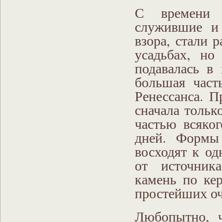
С времени 
служившие и 
взора, стали 
усадьбах, но
подавалась в
большая част
Ренессанса. П
сначала тольк
частью всяко
дней. Формы 
восходят к о
от источник
камень по ке
простейших оч
Любопытно, ч