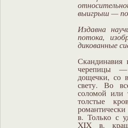
относительн
выигрыш — по
Издавна науч
потока, изоб
дикованные си
Скандинавия 
черепицы —
дощечки, со 
свету. Во вс
соломой или 
толстые кро
романтически 
в. Только с 
XIX в. краш