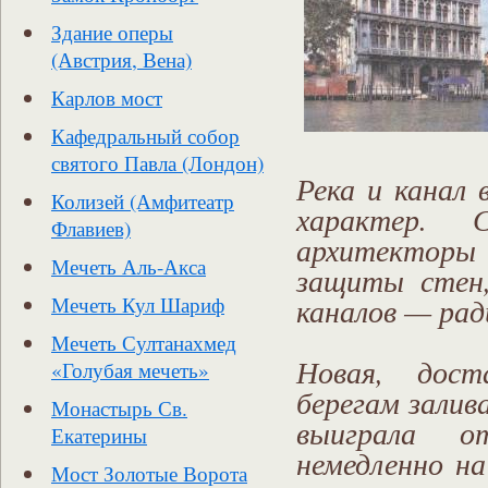
Здание оперы
(Австрия, Вена)
Карлов мост
Кафедральный собор
святого Павла (Лондон)
Река и канал 
Колизей (Амфитеатр
характер. С
Флавиев)
архитекторы 
Мечеть Аль-Акса
защиты стен,
каналов — рад
Мечеть Кул Шариф
Мечеть Султанахмед
Новая, дост
«Голубая мечеть»
берегам залив
Монастырь Св.
выиграла о
Екатерины
немедленно на
Мост Золотые Ворота