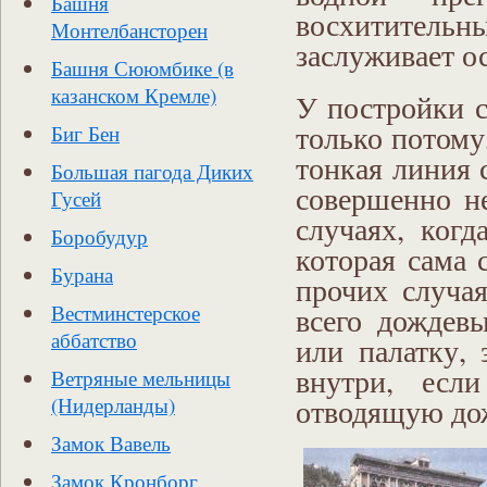
Башня
восхитительн
Монтелбансторен
заслуживает ос
Башня Сююмбике (в
казанском Кремле)
У постройки 
только потому,
Биг Бен
тонкая линия 
Большая пагода Диких
совершенно не
Гусей
случаях, когд
Боробудур
которая сама 
Бурана
прочих случая
всего дождев
Вестминстерское
аббатство
или палатку, 
внутри, если
Ветряные мельницы
отводящую до
(Нидерланды)
Замок Вавель
Замок Кронборг