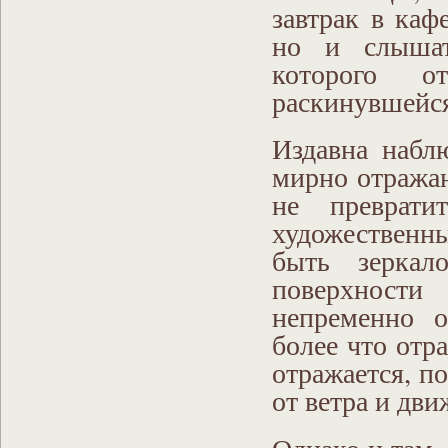
завтрак в каф
но и слышат
которого о
раскинувшейся
Издавна наблю
мирно отражаю
не преврат
художественны
быть зеркал
поверхности
непременно о
более что отр
отражается, п
от ветра и дви
Однако и там,