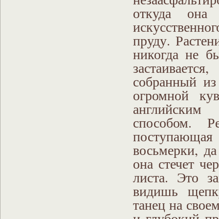
откуда она 
искусственног
пруду. Растен
никогда не б
застаивается
собранный из
огромной ку
английским
способом. Р
поступающая 
восьмерки, да
она стечет че
листа. Это з
видишь щепк
танец на свое
и глубокий пр