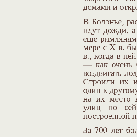
домами и откр
В Болонье, ра
идут дожди, а
еще римлянами
мере с X в. бы
в., когда в н
— как очень 
воздвигать ло
Строили их 
один к другом
на их место 
улиц по сей
построенной не
За 700 лет б