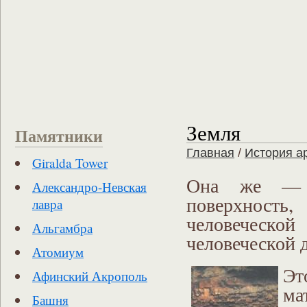
Земля
Памятники
Главная
/
История а
Giralda Tower
Она же — з
Александро-Невская
поверхность
лавра
человеческо
Альгамбра
человеческой 
Атомиум
Эт
Афинский Акрополь
ма
Башня