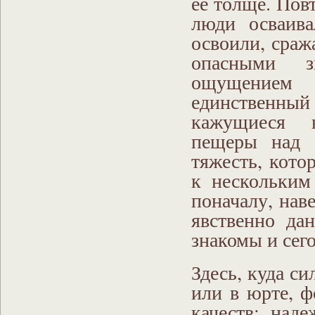
ее толще. Повт
люди осваив
освоили, сраж
опасными з
ощущением
единственны
кажущиеся н
пещеры над 
тяжесть, кото
к нескольким
поначалу, нав
явственно да
знакомы и се
Здесь, куда си
или в юрте, 
качеств: над