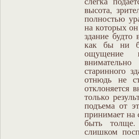
слегка подае
высота, зрите
полностью ур
на которых он
здание будто 
как бы ни б
ощущение н
внимательно
старинного зд
отнюдь не ст
отклоняется в
только резуль
подъема от э
принимает на 
быть толще.
слишком посп