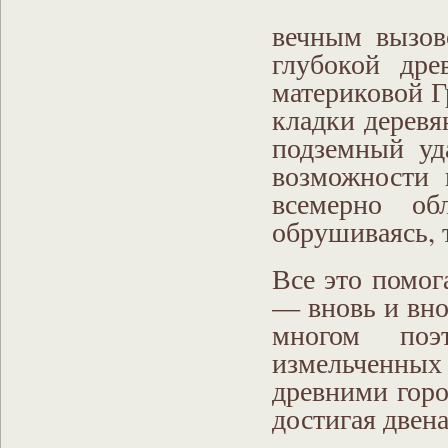
вечным вызов
глубокой др
материковой Г
кладки деревя
подземный уд
возможности 
всемерно об
обрушиваясь, 
Все это помог
— вновь и вно
многом по
измельченны
древними горо
достигая двена