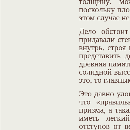
толщину, мо
поскольку пло
этом случае н
Дело обстоит
придавали сте
внутрь, строя
представить д
древняя памят
солидной высо
это, то главны
Это давно уло
что «правиль
призма, а так
иметь легки
отступов от в