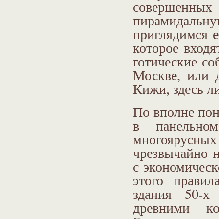
совершенны
пирамидал
приглядимся е
которое входя
готические со
Москве, или 
Кижи, здесь л
По вполне по
в панельном
многоярусн
чрезвычайно н
с экономическ
этого правил
здания 50-х
древними ко