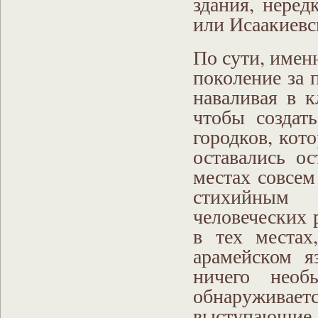
здания, неред
или Исаакиевс
По сути, имен
поколение за 
наваливая в к
чтобы создат
городков, кот
оставались о
местах совсем
стихийным 
человеческих 
в тех местах
арамейском я
ничего необ
обнаруживаетс
выступающие 