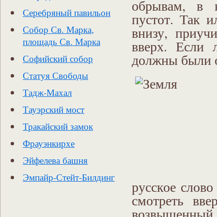
обрывам, в к
Серебряный павильон
пустот. Так 
внизу, приуч
Собор Св. Марка,
площадь Св. Марка
вверх. Если 
должны были о
Софийский собор
Статуя Свободы
Тадж-Махал
Тауэрский мост
Тракайский замок
Фрауэнкирхе
Эйфелева башня
Эмпайр-Стейт-Билдинг
русское слово
смотреть вве
возвышенный