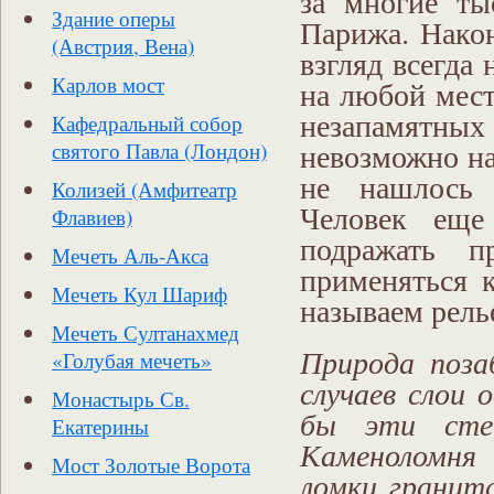
за многие ты
Здание оперы
Парижа. Нако
(Австрия, Вена)
взгляд всегда
Карлов мост
на любой мест
незапамятн
Кафедральный собор
невозможно на
святого Павла (Лондон)
не нашлось 
Колизей (Амфитеатр
Человек еще
Флавиев)
подражать п
Мечеть Аль-Акса
применяться 
Мечеть Кул Шариф
называем рель
Мечеть Султанахмед
Природа поза
«Голубая мечеть»
случаев слои 
Монастырь Св.
бы эти стен
Екатерины
Каменоломня 
Мост Золотые Ворота
ломки гранит