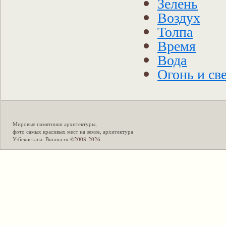
Зелень
Воздух
Толпа
Время
Вода
Огонь и св
Мировые памятники архитектуры
,
фото самых красивых мест на земле
,
архитектура
Узбекистана
.
Burana.ru
©2008-2026.