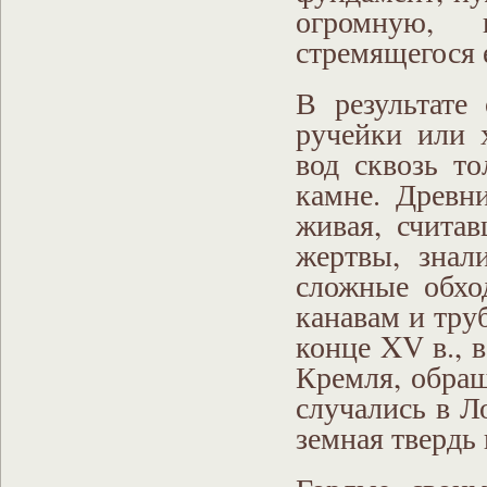
огромную, 
стремящегося 
В результате
ручейки или 
вод сквозь т
камне. Древн
живая, счита
жертвы, знал
сложные обхо
канавам и тру
конце XV в., 
Кремля, обращ
случались в Ло
земная твердь