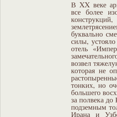
В XX веке ар
все более из
конструкци
землетрясение
буквально см
силы, устояло
отель «Импер
замечательног
возвел тяжелу
которая не о
растопыренн
тонких, но оч
большего восх
за полвека до
подземным то
Ирана и Узб