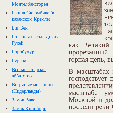
ве
Монтелбансторен
за
Башня Сююмбике (в
не
казанском Кремле)
то
Биг Бен
н
ко
Большая пагода Диких
Гусей
как Великий 
прорезанный н
Боробудур
горная цепь, 
Бурана
В масштабах 
Вестминстерское
аббатство
господствует 
представлении
Ветряные мельницы
масштабе ум
(Нидерланды)
Москвой и до
Замок Вавель
посреди реки 
Замок Кронборг