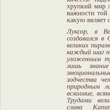
хрупкий мир 
важности той
какую являет 
Луксор, в В
создавался в
великих пирам
каждый шаг п
уложенным т
лишь знани
эмоциональны
зодчества че
природным л
всхолмие, вся
Трудами вел
слава Капи