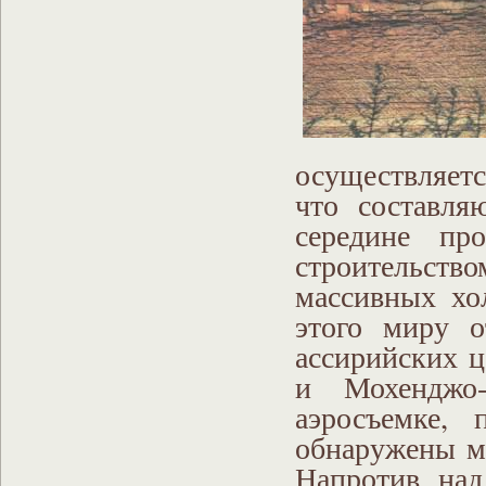
осуществляетс
что составля
середине пр
строительство
массивных хо
этого миру о
ассирийских 
и Мохенджо-
аэросъемке,
обнаружены м
Напротив, на