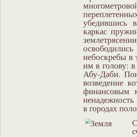
многометро
переплетенн
убедившись в
каркас пружи
землетряс
освободились
небоскребы в 
им в голову: 
Абу-Даби. Пон
возведение к
финансовым к
ненадежность 
в городах пол
С
с