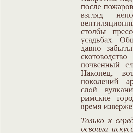
после пожаров
взгляд неп
вентиляцион
столбы прес
усадьбах. Об
давно забыты
скотоводство
почвенный сл
Наконец, во
поколений ар
слой вулкани
римские гор
время изверже
Только к сере
освоила иску