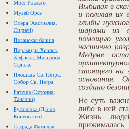
Мост Риальто
Выбивая в скал
и поливая их 
Музей Орсэ
глыбы нужного
Опера (Австралия,
шарами из д
Сидней)
помощью угол
Пизанская башня
частично раз
Пирамиды Хеопса,
Медуме оста
Хефрена, Микерина,
архитектур
Сфинкс
стоящего на 
Площадь Св. Петра,
основания. 
Собор Св. Петра
создано безош
Ратуша (Эстония,
Не суть важн
Таллинн)
либо в ней ст
Русалочка (Дания,
Жизнь людей
Копенгаген)
прижималась
Саграда Фамилья