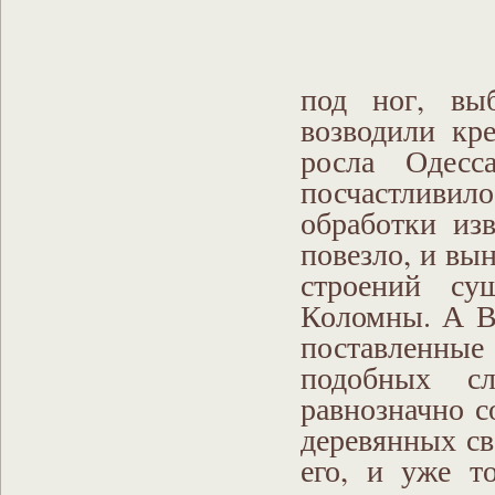
под ног, выб
возводили кр
росла Одесс
посчастливило
обработки из
повезло, и вы
строений су
Коломны. А В
поставленные
подобных сл
равнозначно 
деревянных св
его, и уже т