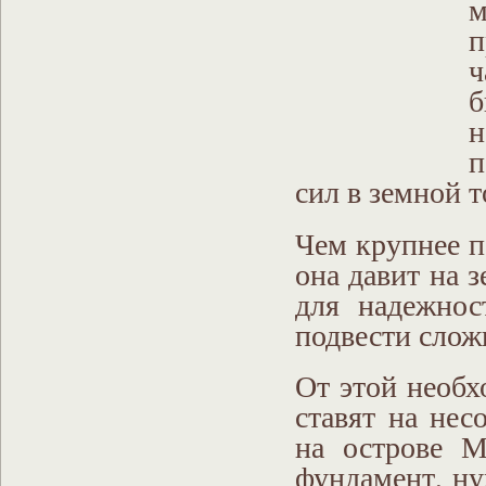
м
п
ч
п
сил в земной 
Чем крупнее п
она давит на 
для надежнос
подвести слож
От этой необх
ставят на нес
на острове М
фундамент, ну