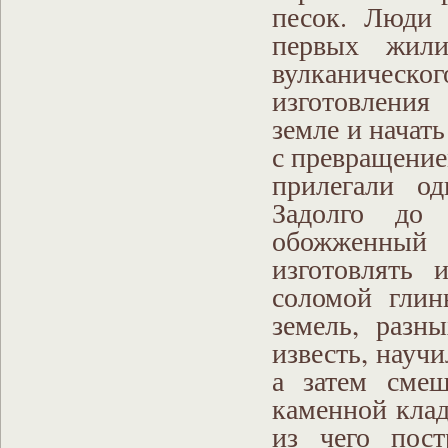
песок. Люди 
первых жил
вулканическо
изготовления
земле и начат
с превращение
прилегали од
Задолго до 
обожженный
изготовлять
соломой глин
земель, разн
известь, научи
а затем смеш
каменной клад
из чего пос