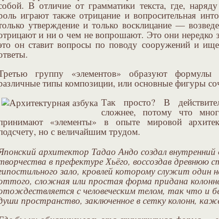
собой. В отличие от грамматики текста, где, наряд
роль играют также отрицание и вопросительная инто
только утверждение и только восклицание — возвед
отрицают и ни о чем не вопрошают. Это они нередко з
это он ставит вопросы по поводу сооружений и ищ
ответы.
Третью группу «элементов» образуют формулы 
различные типы композиции, или основные фигуры соч
Так просто? В действител
сложнее, потому что мног
принимают «элементы» в опыте мировой архитек
подсчету, но с величайшим трудом.
Японский архитектор Тадао Андо создал внутренний 
творчества в префектуре Хьёго, воссоздав древнюю с
гипостильного зало, кровлей которому служит один н
оттого, сложная или простая форма придана колонне
отождествляется с человеческим телом, так что и бе
души пространство, заключенное в сетку колонн, каж
Где бы ни обнаружилась эта структурная форма — в