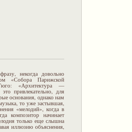
фразу, некогда довольно
ром «Собора Парижской
Гюго: «Архитектура —
 это привлекательно, для
рые основания, однако нам
музыка, то уже застывшая,
инения «мелодий», когда в
гда композитор начинает
елодия только еще слышна
давая иллюзию объяснения,