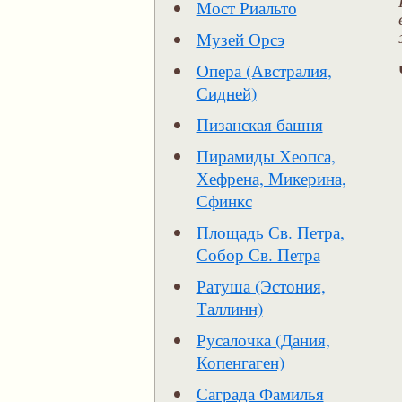
Мост Риальто
Музей Орсэ
Опера (Австралия,
Сидней)
Пизанская башня
Пирамиды Хеопса,
Хефрена, Микерина,
Сфинкс
Площадь Св. Петра,
Собор Св. Петра
Ратуша (Эстония,
Таллинн)
Русалочка (Дания,
Копенгаген)
Саграда Фамилья