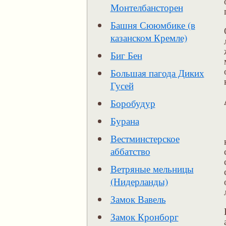
Монтелбансторен
Башня Сююмбике (в
казанском Кремле)
Биг Бен
Большая пагода Диких
Гусей
Боробудур
Бурана
Вестминстерское
аббатство
Ветряные мельницы
(Нидерланды)
Замок Вавель
Замок Кронборг