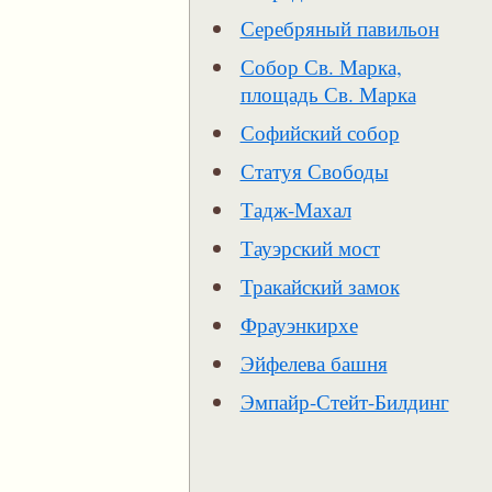
Серебряный павильон
Собор Св. Марка,
площадь Св. Марка
Софийский собор
Статуя Свободы
Тадж-Махал
Тауэрский мост
Тракайский замок
Фрауэнкирхе
Эйфелева башня
Эмпайр-Стейт-Билдинг