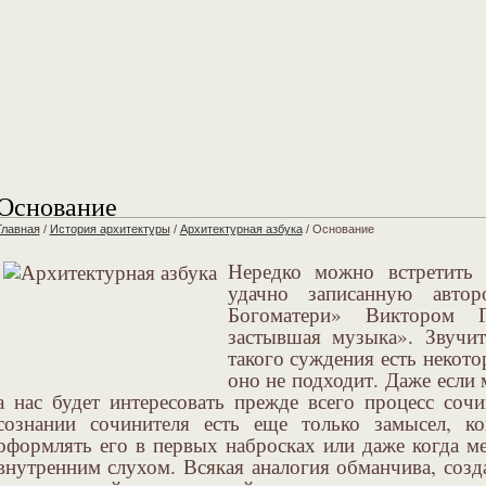
Основание
Главная
/
История архитектуры
/
Архитектурная азбука
/
Основание
Нередко можно встретить 
удачно записанную авто
Богоматери» Виктором 
застывшая музыка». Звучит
такого суждения есть некото
оно не подходит. Даже если 
а нас будет интересовать прежде всего процесс соч
сознании сочинителя есть еще только замысел, ко
оформлять его в первых набросках или даже когда м
внутренним слухом. Всякая аналогия обманчива, соз