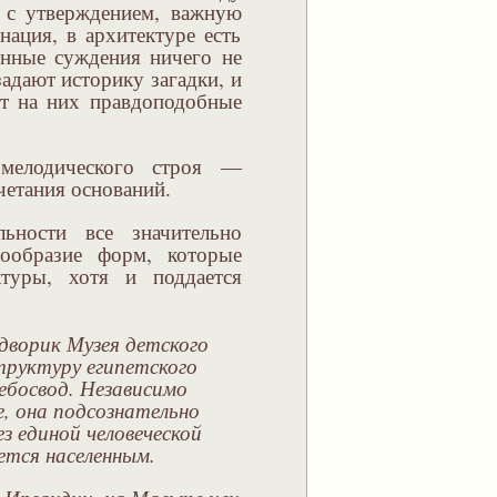
у с утверждением, важную
нация, в архитектуре есть
енные суждения ничего не
адают историку загадки, и
ет на них правдоподобные
мелодического строя —
етания оснований.
ьности все значительно
ообразие форм, которые
туры, хотя и поддается
дворик Музея детского
труктуру египетского
ебосвод. Независимо
, она подсознательно
з единой человеческой
ется населенным.
 Ирландии, на Мальте или