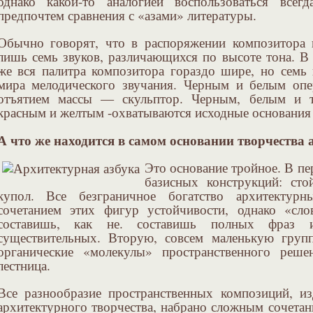
однако какой-то аналогией воспользоваться все
предпочтем сравнения с «азами» литературы.
Обычно говорят, что в распоряжении композитора 
лишь семь звуков, различающихся по высоте тона. В
же вся палитра композитора гораздо шире, но семь
мира мелодического звучания. Черным и белым опе
отъятием массы — скульптор. Черным, белым и 
красным и желтым -охватываются исходные основания
А что же находится в самом основании творчества 
Это основание тройное. В пе
базисных конструкций: стой
купол. Все безграничное богатство архитекту
сочетанием этих фигур устойчивости, однако «сл
составишь, как не. составишь полных фраз 
существительных. Вторую, совсем маленькую гру
органические «молекулы» пространственного реше
лестница.
Все разнообразие пространственных композиций, и
архитектурного творчества, набрано сложным сочета