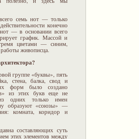
гда полезно, и здесь мы
всего семь нот — только
 действительности конечно
 нот — в основании всего
рирует график. Массой и
тремя цветами — синим,
 работы живописца.
архитектора?
рвой группе «буквы», пять
ка, стена, балка, свод и
рных форм было создано
ов» из этих букв еще не
из одних только имен
ппу образуют «союзы» —
ния: комната, коридор и
здавна составляющих суть
нием этих элементов между