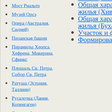
Общая хара
Мост Риальто
жилья (Хив
Музей Орсэ
Общая хара
Опера (Австралия,
жилья (Бух
Сидней)
Участок и 
Формирова
Пизанская башня
Пирамиды Хеопса,
Хефрена, Микерина,
Сфинкс
Площадь Св. Петра,
Собор Св. Петра
Ратуша (Эстония,
Таллинн)
Русалочка (Дания,
Копенгаген)