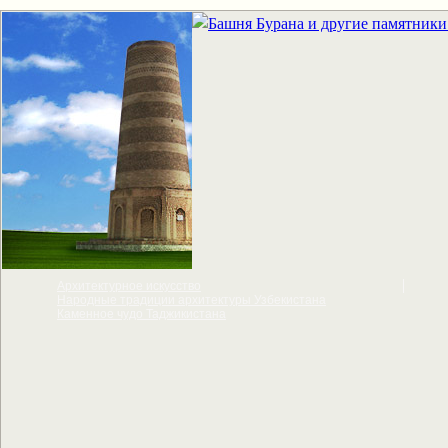
Архитектурное искусcтво
Народные традиции архитектуры Узбекистана
Каменное чудо Таджикистана