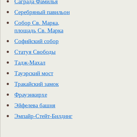
Саграда Фамилья
Серебряный павильон
Собор Св. Марка,
площадь Св. Марка
Софийский собор
Статуя Свободы
Тадж-Махал
Тауэрский мост
Тракайский замок
Фрауэнкирхе
Эйфелева башня
Эмпайр-Стейт-Билдинг