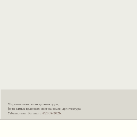
Мировые памятники архитектуры
,
фото самых красивых мест на земле
,
архитектура
Узбекистана
.
Burana.ru
©2008-2026.