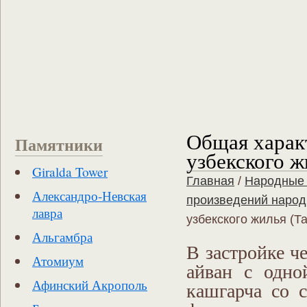
Общая харак
Памятники
узбекского ж
Giralda Tower
Главная
/
Народные 
Александро-Невская
произведений народ
лавра
узбекского жилья (Т
Альгамбра
В застройке ч
Атомиум
айван с одно
Афинский Акрополь
кашгарча со 