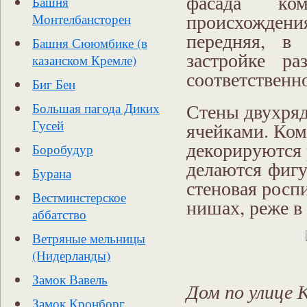
фасада ко
Башня
происхождения
Монтелбансторен
передняя, в
Башня Сююмбике (в
застройке р
казанском Кремле)
соответственн
Биг Бен
Стены двухряд
Большая пагода Диких
Гусей
ячейками. Ком
декорируются 
Боробудур
делаются фигу
Бурана
стеновая росп
Вестминстерское
нишах, реже в
аббатство
Ветряные мельницы
(Нидерланды)
Замок Вавель
Дом по улице 
Замок Кронборг