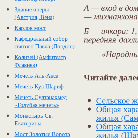
А — вход в д
Здание оперы
— михманхона
(Австрия, Вена)
Карлов мост
Б — ичкари: 1
передняя дахли
Кафедральный собор
святого Павла (Лондон)
«Народны
Колизей (Амфитеатр
Флавиев)
Читайте дале
Мечеть Аль-Акса
Мечеть Кул Шариф
Мечеть Султанахмед
Сельское 
«Голубая мечеть»
Общая хара
жилья (Сам
Монастырь Св.
Екатерины
Общая хара
жилья (Ша
Мост Золотые Ворота