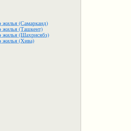
о жилья (Самарканд)
о жилья (Ташкент)
о жилья (Шахрисябз)
 жилья (Хива)