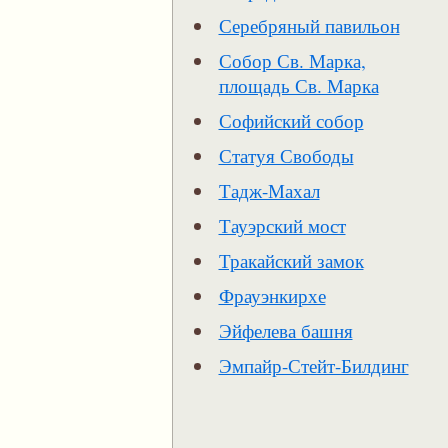
Серебряный павильон
Собор Св. Марка,
площадь Св. Марка
Софийский собор
Статуя Свободы
Тадж-Махал
Тауэрский мост
Тракайский замок
Фрауэнкирхе
Эйфелева башня
Эмпайр-Стейт-Билдинг