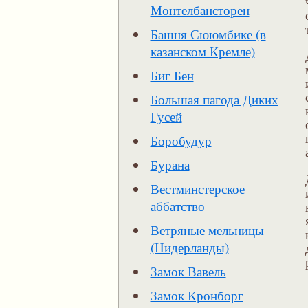
Монтелбансторен
Башня Сююмбике (в
казанском Кремле)
Биг Бен
Большая пагода Диких
Гусей
Боробудур
Бурана
Вестминстерское
аббатство
Ветряные мельницы
(Нидерланды)
Замок Вавель
Замок Кронборг