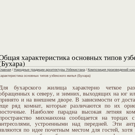
Общая характеристика основных типов узб
(Бухара)
Главная
/
Народные традиции архитектуры Узбекистана
/
Композиция произведений нар
характеристика основных типов узбекского жилья (Бухара)
Для бухарского жилища характерно четкое раз
обращенных к северу, и зимних, выходящих на юг ил
принято и на внешнем дворе. В зависимости от доста
еще ряд комнат, которые различаются по их ори
восточные. Наиболее парадна высокая летняя ком
пространство михманхона сообщается на торцах 
антресолями, устроенными над передней. Эти 
являются по идее почетным местом для гостей, хотя