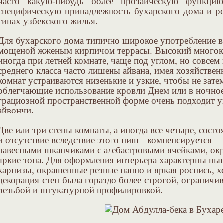
часто какую-нибудь более прозаическую функци
специфическую принадлежность бухарского дома и ре
типах узбекского жилья.
Для бухарского дома типично широкое употребление в
мощеной жженым кирпичом террасы. Высокий многоко
иногда при летней комнате, чаще под углом, но совсем
среднего класса часто лишены айвана, имея хозяйствен
комнат устраиваются низенькие и узкие, чтобы не зате
облегчающие использование кровли Днем или в ночное
грациозной пространственной форме очень подходит 
айвончи.
Две или три стены комнаты, а иногда все четыре, состо
и отсутствие вследствие этого ниш компенсируется
навесными шкапчиками с алебастровыми ячейками, ок
яркие тона. Для оформления интерьера характерны п
карнизы, окрашенные резные панно и яркая роспись, 
декорация стен была гораздо более строгой, ограничив
резьбой и штукатурной профилировкой.