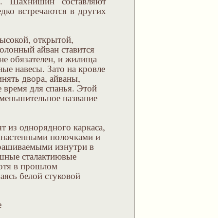
ю. Шахнишин составляют
дко встречаются в других
ысокой, открытой,
лонный айван ставится
 не обязателен, и жилища
ные навесы. Зато на кровле
мнять двора, айваны,
 время для спанья. Этой
уменьшительное название
ят из однорядного каркаса,
 настенными полочками и
рашиваемыми изнутри в
ышные сталактиювые
хотя в прошлом
аясь белой стуковой