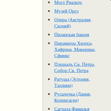
Мост Риальто
Музей Орсэ
Опера (Австралия,
Сидней)
Пизанская башня
Пирамиды Хеопса,
Хефрена, Микерина,
Сфинкс
Площадь Св. Петра,
Собор Св. Петра
Ратуша (Эстония,
Таллинн)
Русалочка (Дания,
Копенгаген)
Саграда Фамилья