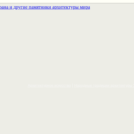
Архитектурное искусcтво
Народные традиции архитектуры 