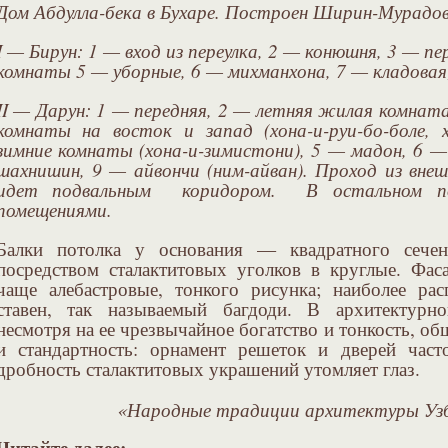
Дом Абдулла-бека в Бухаре. Построен Ширин-Мурадо
I — Бирун: 1 — вход из переулка, 2 — конюшня, 3 — п
комнаты 5 — уборные, 6 — михманхона, 7 — кладовая
II — Дарун: 1 — передняя, 2 — летняя жилая комнат
комнаты на восток и запад (хона-и-руи-бо-боле, 
зимние комнаты (хона-и-зимистони), 5 — мадон, 6 —
шахнишин, 9 — айвончи (ним-айван). Проход из внеш
идет подвальным коридором. В остальном по
помещениями.
Балки потолка у основания — квадратного сечен
посредством сталактитовых уголков в круглые. Фас
чаще алебастровые, тонкого рисунка; наиболее ра
ставен, так называемый багдоди. В архитектурн
несмотря на ее чрезвычайное богатство и тонкость, об
и стандартность: орнамент решеток и дверей част
дробность сталактитовых украшений утомляет глаз.
«Народные традиции архитектуры Узб
Читайте далее: