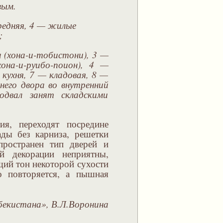
вым.
ередняя, 4 — жилые
;
а (хона-и-тобистони), 3 —
хона-и-руибо-поион), 4 —
 кухня, 7 — кладовая, 8 —
него двора во внутренний
двал занят складскими
ия, переходят посредине
ады без карниза, решетки
спространен тип дверей и
ой декорации неприятны,
щий тон некоторой сухости
о повторяется, а пышная
екистана», В.Л.Воронина