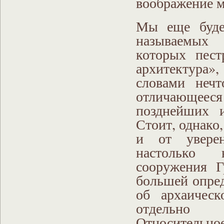
воображение м
Мы еще буде
называемых 
которых пест
архитектура»
словами нечт
отличающе
позднейших 
Стоит, однако,
и от уверен
настолько 
сооружения 
большей опред
об архаическ
отдельно 
Относительн