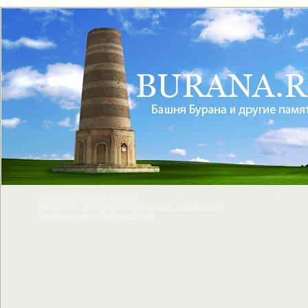
Архитектурное искусcтво
Народные традиции архитектуры Узбекистана
Каменное чудо Таджикистана