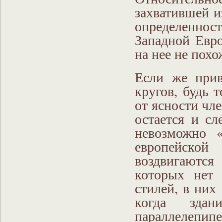
захватившей и
определеннос
Западной Евро
на нее не пох
Если же прив
кругов, будь 
от ясности чл
остается и сл
невозможно 
европейско
воздвигаются
которых нет 
стилей, в них
когда зда
параллелепи