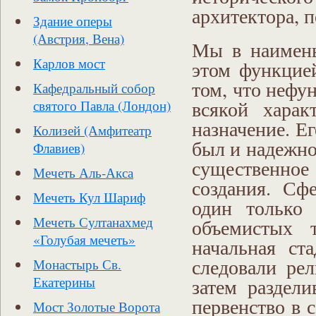
архитектора, 
Здание оперы
(Австрия, Вена)
Мы в наимень
Карлов мост
этом функцией
том, что нефу
Кафедральный собор
всякой харак
святого Павла (Лондон)
назначение. Ег
Колизей (Амфитеатр
был и надежно
Флавиев)
существенно
Мечеть Аль-Акса
создания. Сф
Мечеть Кул Шариф
один только 
Мечеть Султанахмед
объемистых 
«Голубая мечеть»
начальная ст
следовали ре
Монастырь Св.
затем раздели
Екатерины
первенство в 
Мост Золотые Ворота