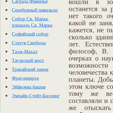
вошли в зол
Саграда Фамилья
останется за 
Серебряный павильон
нет такого о
Собор Св. Марка,
какой не заня
площадь Св. Марка
кажется, не п
Софийский собор
сколько здани
лет. Естеств
Статуя Свободы
философ, В. 
Тадж-Махал
очерках о на
Тауэрский мост
возможност
Тракайский замок
человечества 
планеты. Доб
Фрауэнкирхе
этом ключе со
Эйфелева башня
тому же ве
Эмпайр-Стейт-Билдинг
составляли и 
же отыскат