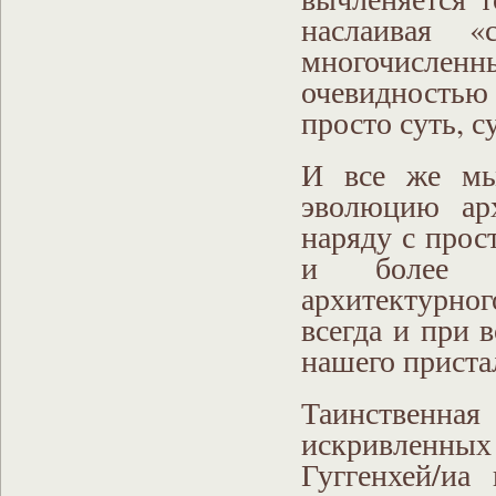
наслаивая 
многочисленн
очевидность
просто суть, 
И все же мы
эволюцию арх
наряду с прос
и более о
архитектурн
всегда и при 
нашего приста
Таинственна
искривленных 
Гуггенхей/иа