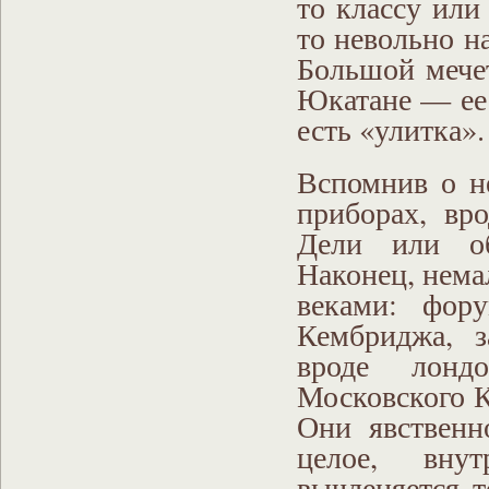
то классу или
то невольно н
Большой мечет
Юкатане — ее 
есть «улитка».
Вспомнив о н
приборах, вр
Дели или об
Наконец, нема
веками: фор
Кембриджа, з
вроде лондо
Московского К
Они явственн
целое, внут
вычленяется т