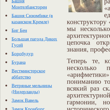
р
Башня
«
Монтелбансторен
е
Башня Сююмбике (в
конструктору 
казанском Кремле)
мы несколько
Биг Бен
архитектурн
Большая пагода Диких
цепочка откр
Гусей
знания, профе
Боробудур
Теперь те, к
Бурана
несколько 
Вестминстерское
«арифметики»
аббатство
пониманию то
Ветряные мельницы
всякий раз с
(Нидерланды)
архитектурно
Замок Вавель
гармонии, н
историческо
Замок Кронборг