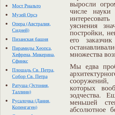
выросли огро
Мост Риальто
числе науки 
Музей Орсэ
интересовать
уяснения зна
Опера (Австралия,
Сидней)
постройки, не
его заказчи
Пизанская башня
останавлива
Пирамиды Хеопса,
множества во
Хефрена, Микерина,
Сфинкс
Мы едва проб
Площадь Св. Петра,
архитектурно
Собор Св. Петра
сооружений,
Ратуша (Эстония,
которых воо
Таллинн)
зодчества. 
меньшей сте
Русалочка (Дания,
Копенгаген)
абсолютное б