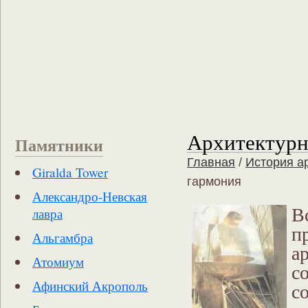
Архитектурн
Памятники
Главная
/
История а
Giralda Tower
гармония
Александро-Невская
В
лавра
п
Альгамбра
а
Атомиум
с
Афинский Акрополь
с