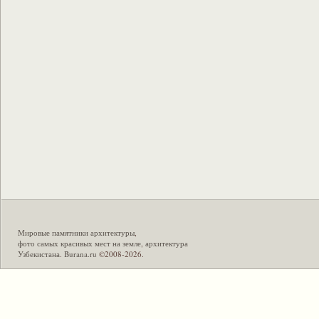
Мировые памятники архитектуры
,
фото самых красивых мест на земле
,
архитектура
Узбекистана
.
Burana.ru
©2008-2026.