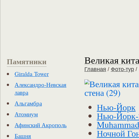
Великая кита
Памятники
Главная
/
Фото-тур
/
Giralda Tower
Александро-Невская
лавра
Альгамбра
Нью-Йорк
Нью-Йорк-
Атомиум
Muhammad 
Афинский Акрополь
Ночной Го
Башня