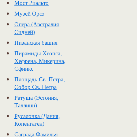
Мост Риальто
Музей Орсэ
Опера (Австралия,
Сидней)
Пизанская башня
Пирамиды Хеопса,
Хефрена, Микерина,
Сфинкс
Площадь Св. Петра,
Собор Св. Петра
Ратуша (Эстония,
Таллинн)
Русалочка (Дания,
Копенгаген)
Саграда Фамилья