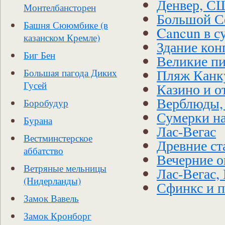
Денвер, С
Монтелбансторен
Большой С
Башня Сююмбике (в
Cancun в с
казанском Кремле)
Здание ко
Биг Бен
Великие п
Пляж Канк
Большая пагода Диких
Гусей
Казино и о
Верблюды,
Боробудур
Сумерки н
Бурана
Лас-Вегас
Вестминстерское
Древние ст
аббатство
Вечерние о
Ветряные мельницы
Лас-Вегас,
(Нидерланды)
Сфинкс и 
Замок Вавель
Замок Кронборг