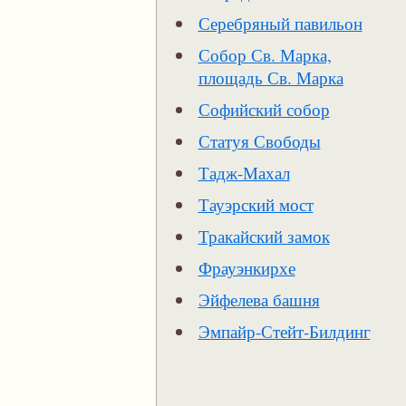
Серебряный павильон
Собор Св. Марка,
площадь Св. Марка
Софийский собор
Статуя Свободы
Тадж-Махал
Тауэрский мост
Тракайский замок
Фрауэнкирхе
Эйфелева башня
Эмпайр-Стейт-Билдинг