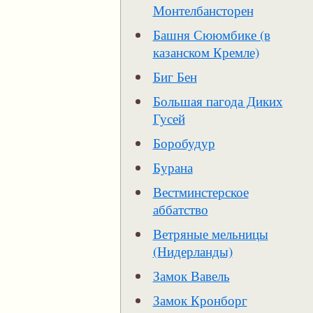
Монтелбансторен
Башня Сююмбике (в
казанском Кремле)
Биг Бен
Большая пагода Диких
Гусей
Боробудур
Бурана
Вестминстерское
аббатство
Ветряные мельницы
(Нидерланды)
Замок Вавель
Замок Кронборг