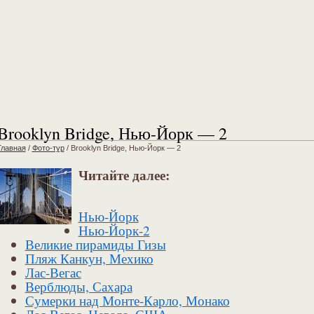
Brooklyn Bridge, Нью-Йорк — 2
Главная
/
Фото-тур
/
Brooklyn Bridge, Нью-Йорк — 2
Читайте далее:
Нью-Йорк
Нью-Йорк-2
Великие пирамиды Гизы
Пляж Канкун, Мехико
Лас-Вегас
Верблюды, Сахара
Сумерки над Монте-Карло, Монако