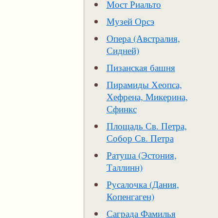
Мост Риальто
Музей Орсэ
Опера (Австралия,
Сидней)
Пизанская башня
Пирамиды Хеопса,
Хефрена, Микерина,
Сфинкс
Площадь Св. Петра,
Собор Св. Петра
Ратуша (Эстония,
Таллинн)
Русалочка (Дания,
Копенгаген)
Саграда Фамилья