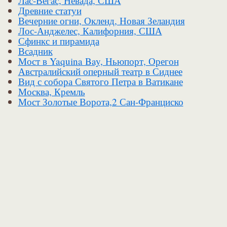
Лас-Вегас, Невада, США
Древние статуи
Вечерние огни, Окленд, Новая Зеландия
Лос-Анджелес, Калифорния, США
Сфинкс и пирамида
Всадник
Мост в Yaquina Bay, Ньюпорт, Орегон
Австралийский оперный театр в Сиднее
Вид с собора Святого Петра в Ватикане
Москва, Кремль
Мост Золотые Ворота,2 Сан-Франциско