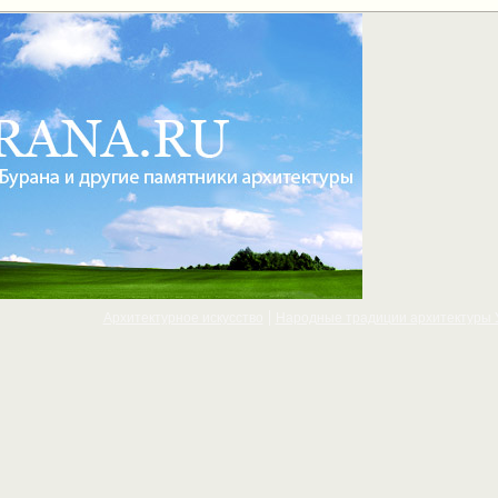
Архитектурное искусcтво
Народные традиции архитектуры 