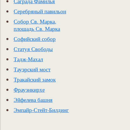
Саграда Фамилья
Серебряный павильон
Собор Св. Марка,
площадь Св. Марка
Софийский собор
Статуя Свободы
Тадж-Махал
Тауэрский мост
Тракайский замок
Фрауэнкирхе
Эйфелева башня
Эмпайр-Стейт-Билдинг