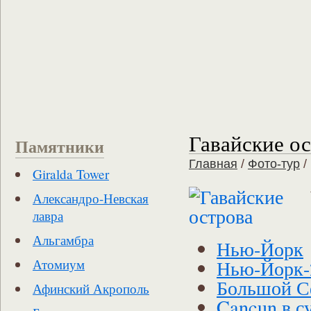
Гавайские о
Памятники
Главная
/
Фото-тур
/
Giralda Tower
Александро-Невская
лавра
Альгамбра
Нью-Йорк
Нью-Йорк-
Атомиум
Большой С
Афинский Акрополь
Cancun в с