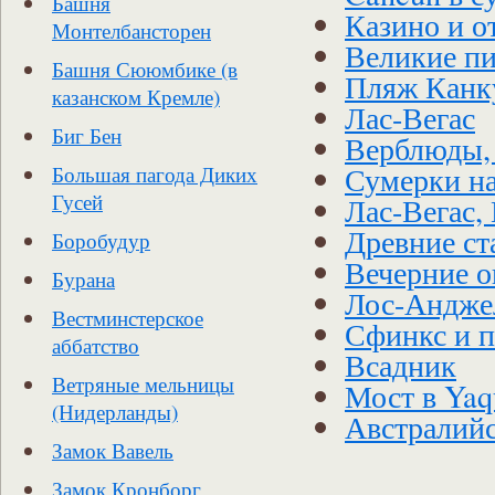
Башня
Казино и о
Монтелбансторен
Великие п
Башня Сююмбике (в
Пляж Канк
казанском Кремле)
Лас-Вегас
Биг Бен
Верблюды,
Сумерки н
Большая пагода Диких
Гусей
Лас-Вегас,
Древние ст
Боробудур
Вечерние о
Бурана
Лос-Андже
Вестминстерское
Сфинкс и 
аббатство
Всадник
Ветряные мельницы
Мост в Yaq
(Нидерланды)
Австралийс
Замок Вавель
Замок Кронборг