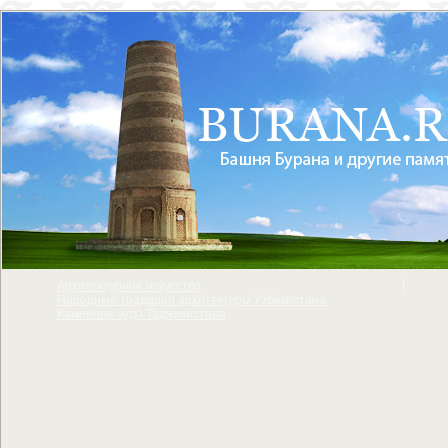
Архитектурное искусcтво
Народные традиции архитектуры Узбекистана
Каменное чудо Таджикистана