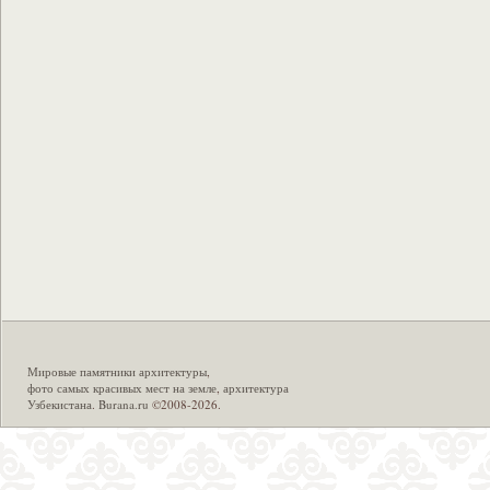
Мировые памятники архитектуры
,
фото самых красивых мест на земле
,
архитектура
Узбекистана
.
Burana.ru
©2008-2026.