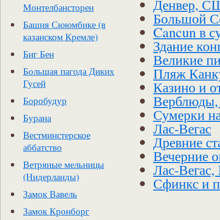
Денвер, С
Монтелбансторен
Большой С
Башня Сююмбике (в
Cancun в с
казанском Кремле)
Здание ко
Биг Бен
Великие п
Пляж Канк
Большая пагода Диких
Гусей
Казино и о
Верблюды,
Боробудур
Сумерки н
Бурана
Лас-Вегас
Вестминстерское
Древние ст
аббатство
Вечерние о
Ветряные мельницы
Лас-Вегас,
(Нидерланды)
Сфинкс и 
Замок Вавель
Замок Кронборг