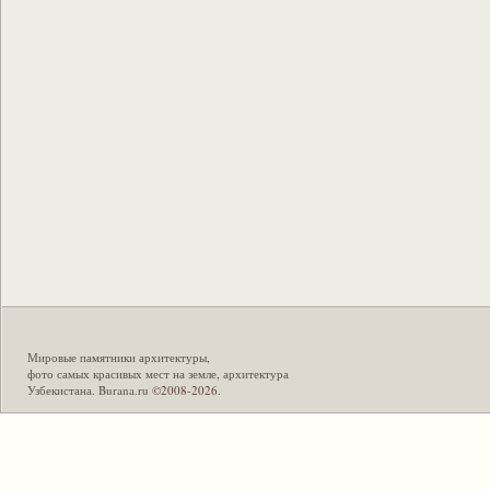
Мировые памятники архитектуры
,
фото самых красивых мест на земле
,
архитектура
Узбекистана
.
Burana.ru
©2008-2026.