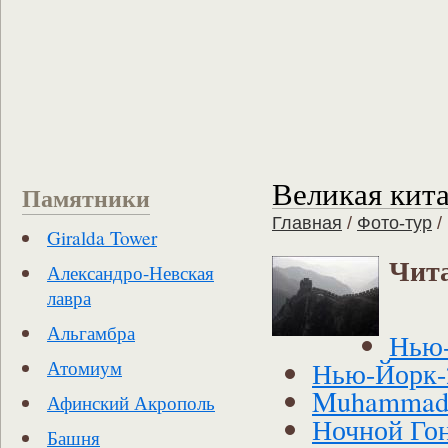
Великая кита
Памятники
Главная
/
Фото-тур
/
Giralda Tower
Чита
Александро-Невская
лавра
Альгамбра
Нью
Нью-Йорк-
Атомиум
Muhammad 
Афинский Акрополь
Ночной Го
Башня