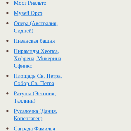
Мост Риальто
Музей Орсэ
Опера (Австралия,
Сидней)
Пизанская башня
Пирамиды Хеопса,
Хефрена, Микерина,
Сфинкс
Площадь Св. Петра,
Собор Св. Петра
Ратуша (Эстония,
Таллинн)
Русалочка (Дания,
Копенгаген)
Саграда Фамилья