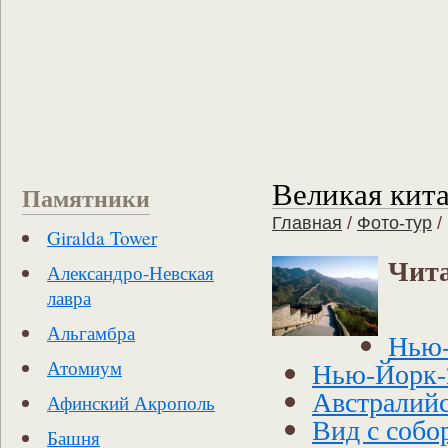
Великая кита
Памятники
Главная
/
Фото-тур
/
Giralda Tower
Чита
Александро-Невская
лавра
Альгамбра
Нью
Нью-Йорк-
Атомиум
Австралийс
Афинский Акрополь
Вид с собо
Башня