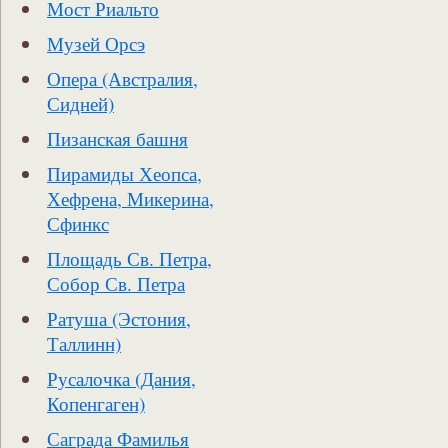
Мост Риальто
Музей Орсэ
Опера (Австралия,
Сидней)
Пизанская башня
Пирамиды Хеопса,
Хефрена, Микерина,
Сфинкс
Площадь Св. Петра,
Собор Св. Петра
Ратуша (Эстония,
Таллинн)
Русалочка (Дания,
Копенгаген)
Саграда Фамилья