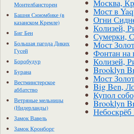
Москва, К
Монтелбансторен
Мост в Yaq
Башня Сююмбике (в
Огни Сидне
казанском Кремле)
Колизей, Р
Биг Бен
Сумерки, 
Мост Золот
Большая пагода Диких
Гусей
Фонтан на 
Колизей, Р
Боробудур
Brooklyn B
Бурана
Мост Золот
Вестминстерское
Big Ben, Л
аббатство
Купол собо
Ветряные мельницы
Brooklyn B
(Нидерланды)
Небоскрёб
Замок Вавель
Замок Кронборг