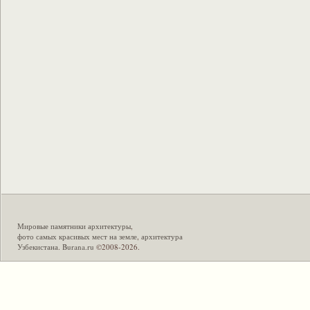
Мировые памятники архитектуры
,
фото самых красивых мест на земле
,
архитектура
Узбекистана
.
Burana.ru
©2008-2026.