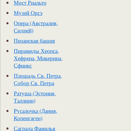
Мост Риальто
Музей Орсэ
Опера (Австралия,
Сидней)
Пизанская башня
Пирамиды Хеопса,
Хефрена, Микерина,
Сфинкс
Площадь Св. Петра,
Собор Св. Петра
Ратуша (Эстония,
Таллинн)
Русалочка (Дания,
Копенгаген)
Саграда Фамилья