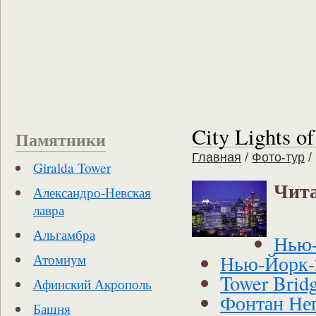
City Lights o
Памятники
Главная
/
Фото-тур
/
Giralda Tower
Чита
Александро-Невская
лавра
Альгамбра
Нью
Нью-Йорк-
Атомиум
Tower Brid
Афинский Акрополь
Фонтан Неп
Башня