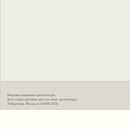
Мировые памятники архитектуры
,
фото самых красивых мест на земле
,
архитектура
Узбекистана
.
Burana.ru
©2008-2026.