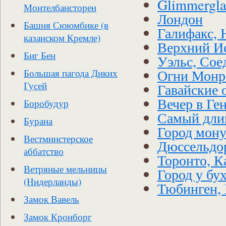
Glimmergla
Монтелбансторен
Лондон
Башня Сююмбике (в
Галифакс, 
казанском Кремле)
Верхний И
Биг Бен
Уэльс, Сое
Огни Монре
Большая пагода Диких
Гусей
Гавайские 
Вечер в Ген
Боробудур
Самый дли
Бурана
Город мон
Вестминстерское
Дюссельдо
аббатство
Торонто, К
Ветряные мельницы
Город у бу
(Нидерланды)
Тюбинген,
Замок Вавель
Замок Кронборг