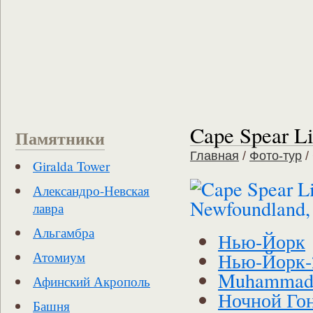
Cape Spear L
Памятники
Главная
/
Фото-тур
/
Giralda Tower
Александро-Невская
лавра
Альгамбра
Нью-Йорк
Нью-Йорк-
Атомиум
Muhammad 
Афинский Акрополь
Ночной Го
Башня