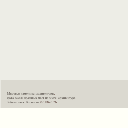
Мировые памятники архитектуры
,
фото самых красивых мест на земле
,
архитектура
Узбекистана
.
Burana.ru
©2008-2026.