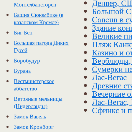
Денвер, С
Монтелбансторен
Большой С
Башня Сююмбике (в
Cancun в с
казанском Кремле)
Здание ко
Биг Бен
Великие п
Пляж Канк
Большая пагода Диких
Гусей
Казино и о
Верблюды,
Боробудур
Сумерки н
Бурана
Лас-Вегас
Вестминстерское
Древние ст
аббатство
Вечерние о
Ветряные мельницы
Лас-Вегас,
(Нидерланды)
Сфинкс и 
Замок Вавель
Замок Кронборг