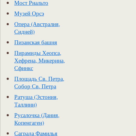
Мост Риальто
Музей Орсэ
Опера (Австралия,
Сидней)
Пизанская башня
Пирамиды Хеопса,
Хефрена, Микерина,
Сфинкс
Площадь Св. Петра,
Собор Св. Петра
Ратуша (Эстония,
Таллинн)
Русалочка (Дания,
Копенгаген)
Саграда Фамилья