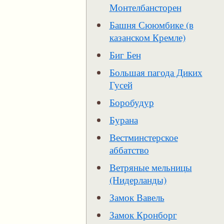
Монтелбансторен
Башня Сююмбике (в
казанском Кремле)
Биг Бен
Большая пагода Диких
Гусей
Боробудур
Бурана
Вестминстерское
аббатство
Ветряные мельницы
(Нидерланды)
Замок Вавель
Замок Кронборг