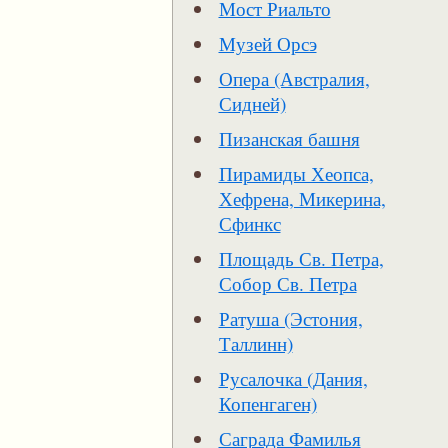
Мост Риальто
Музей Орсэ
Опера (Австралия,
Сидней)
Пизанская башня
Пирамиды Хеопса,
Хефрена, Микерина,
Сфинкс
Площадь Св. Петра,
Собор Св. Петра
Ратуша (Эстония,
Таллинн)
Русалочка (Дания,
Копенгаген)
Саграда Фамилья