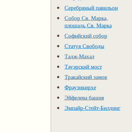
Серебряный павильон
Собор Св. Марка,
площадь Св. Марка
Софийский собор
Статуя Свободы
Тадж-Махал
Тауэрский мост
Тракайский замок
Фрауэнкирхе
Эйфелева башня
Эмпайр-Стейт-Билдинг